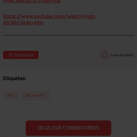
v=MCmqUp2XTPY&t=20s
https://www.youtube.com/watch?v=gp-
BJURhOlA&t=491s
Compartir
Leer después
Etiquetas:
BBC
BBC MUNDO
OCULTAR COMENTARIOS