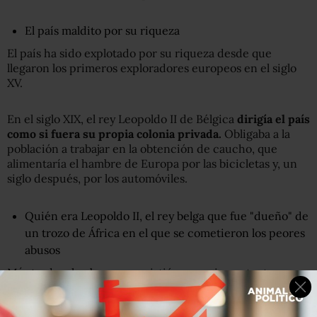
El país maldito por su riqueza
El país ha sido explotado por su riqueza desde que
llegaron los primeros exploradores europeos en el siglo
XV.
En el siglo XIX, el rey Leopoldo II de Bélgica
dirigía el país
como
si fuera
su propia colonia
privada.
Obligaba a la
población a trabajar en la obtención de caucho, que
alimentaría el hambre de Europa por las bicicletas y, un
siglo después, por los automóviles.
Quién era Leopoldo II, el rey belga que fue "dueño" de
un trozo de África en el que se cometieron los peores
abusos
Más tarde, el cobre se convirtió en una importante
exportación para los colonizadores.