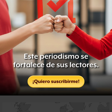
En la era posterior a la independencia,
Mobutu se hizo
rico a medida que el país empobrecía.
Actualmente, la
corrupción y la mala gestión impiden que la riqueza del
país se utilice para sacar a las personas de la pobreza.
3. Es un país enorme
RDC tiene aproximadamente el tamaño de la parte
continental de Europa occidental.
Su deficiente infraestructura hace que sea muy difícil
trasladarse de un lado a otro, lo que añade desafíos
logísticos para organizar las elecciones de este domingo.
La única
"autopista" que recorre el
país es el río Congo,
y no hay carreteras principales que unan el oeste con el
este.