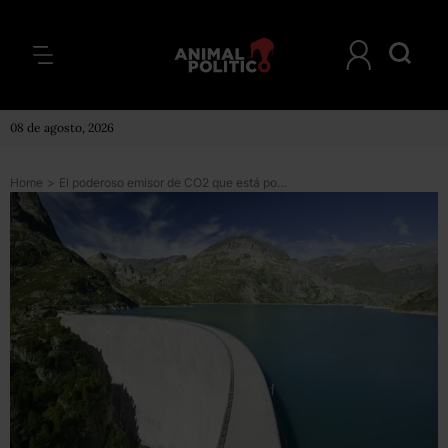
08 de agosto, 2026
Home
>
El poderoso emisor de CO2 que está por todas partes y cuyo impacto quizás no conozcas