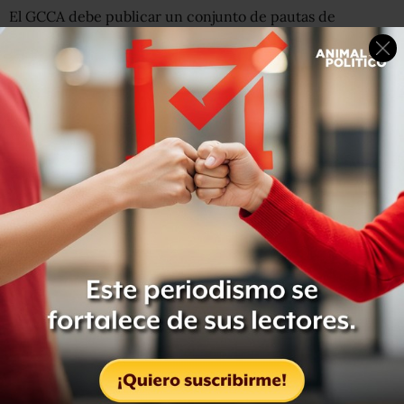
El GCCA debe publicar un conjunto de pautas de
sostenibilidad, que sus miembros deben seguir.
"Al reunir a los actores globales para encontrar un
enfoque y elaborar un programa de trabajo detallado,
podemos ayudar a
garantizar un futuro sostenible para
el cemento y el
concreto
, y para las necesidades de las
generaciones futuras", dice Sporton.