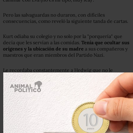
Pero las salvaguardas no duraron, con difíciles
consecuencias, como reveló la siguiente tanda de cartas.
Kurt odiaba su colegio y no solo por la "porquería" que
decía que les servían a las comidas.
Tenía que ocultar sus
orígenes y la ubicación de su madre
a sus compañeros y
maestros que eran miembros del Partido Nazi.
Le recordaba constantemente a Hedwig que no le
escribiera al colegio, pero sus precauciones fueron en
vano. El 20 de mayo le informa que: "Los niños me
hostigan mucho; parece que se enteraron de algún lado
que soy un Mischling".
Durante un tiempo, la tía Otti y otros dos tíos
desplazados de Kurt le complementaban su deficiente
nutrición, cada vez que podían hacerse de comida: "Los
judíos no pueden comprar fruta o carne aquí", escribe el 7