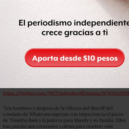
hubiera esperado que alguien hiciera lo mismo si hubiera
sido mi hija", dijo la colaboradora voluntaria según
documentos judiciales que cita este medio.
Prueba válida
En agosto de 2017, esta colega entregó a las autoridades
una lata de
Coca Cola
y una botella de agua que Bass
había desechado, relatan los medios locales.
Un análisis de laboratorio de los envases arrojó que el
ADN de Bass coincidía con el ADN recuperado del
cuerpo de Stavik.
https://twitter.com/WCUndersheriff/status/1074354293
"Los hombres y mujeres de la Oficina del Sheriff del
condado de Whatcom esperan con impaciencia el juicio
de Timothy Bass y la justicia para Mandy y su familia. Ellos
han puesto sus corazones y almas para resolver este