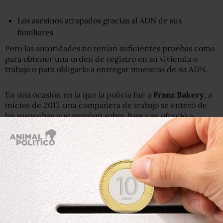
Los asesinos atrapados gracias al ADN de sus
familiares
Pero las autoridades no tenían suficientes pruebas como
para obtener una orden de registro en su vivienda o
trabajo o para obligarlo a entregar muestras de su ADN.
En una ocasión en la que la policía fue a
Franz Bakery
, a
inicios de 2017, una compañera de trabajo se enteró de
las sospechas que pesaban sobre Bass y se ofreció a
colaborar con los investigadores.
El violador al que capturaron en Reino Unido 30 años
después por orinar en las plantas de un vecino
Esta colega tiene una hija, según informó el periódico
local
Bellingham Herald
.
"Sentí una obligación moral humana básica de ayudar (…),