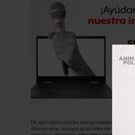
He aprendido mucho interpretando el personaj
últimos años. Aunque generalmente es una pers
empática, Hermione
sabe cómo usar la ira de