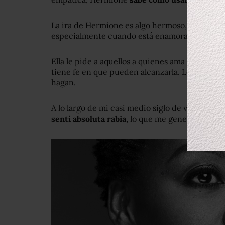
La ira de Hermione es algo hermoso, lo muestra
especialmente cuando está enamorada y tratan
Ella le pide a aquellos a quienes ama que sean
tiene fe en que pueden alcanzarla. Lo cree fero
hagan.
A lo largo de mi casi medio siglo de vida puedo
sentí absoluta rabia
, lo que me generó profun