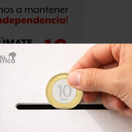
e de Hermione en el escenario en los
ona calmada, sensata, justa y
 manera efectiva
cuando es necesario.