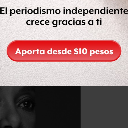
 más a través de su lealtad y amor,
do de entender lo que le pasa.
 mejores. Les pone una vara alta porque
zmente. Y ella estará allí cuando lo
 contabilizar
tres veces en las que
dos sentimientos de vergüenza.