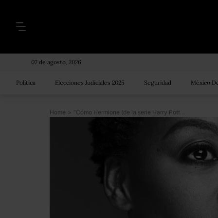
07 de agosto, 2026
Política
Elecciones Judiciales 2025
Seguridad
México De
Home
>
“Cómo Hermione (de la serie Harry Potter) me enseñó a estar enojada”