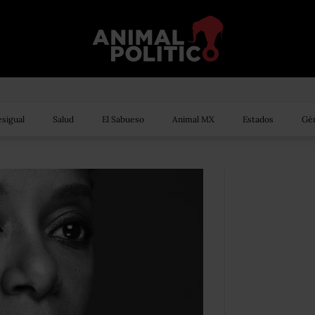
sigual
Salud
El Sabueso
Animal MX
Estados
Gén