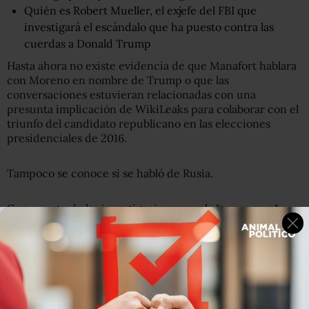
Quién es Robert Mueller, el exjefe del FBI que
investigará el escándalo que ha puesto contra las
cuerdas a Donald Trump
Hasta ahora no existe evidencia de que Manafort hablara
con Moreno en nombre de Trump o que las
conversaciones estuvieran relacionadas con una
presunta implicación de WikiLeaks para colaborar con el
triunfo del candidato republicano en las elecciones
presidenciales de 2016.
Tampoco se conoce si se habló de Rusia.
Como parte de las investigaciones por la "trama rusa",
Manafort enfrenta más de una década en prisión por
cargos que incluyen lavado de dinero, fraude fiscal, no
informar cuentas bancarias extranjeras y manipulación
de testigos.