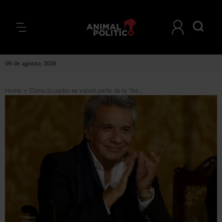
09 de agosto, 2026
Home
>
Cómo Ecuador se volvió parte de la “trama rusa” que amenaza al gobierno de Donald Trump