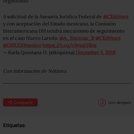
organizado.
A solicitud de la Asesoría Jurídica Federal de
@CEAVmex
y con aceptación del Estado mexicano, la Comisión
Interamericana DH tendrá mecanismo de seguimiento
en el caso Nuevo Laredo.
@A_Encinas_R
@CEAVmex
@ONUDHmexico
https://t.co/c9yzqQIkts
— Karla Quintana O. (@kiquinta)
December 5, 2018
Con información de Notimex
Compartir
Leer después
Etiquetas: