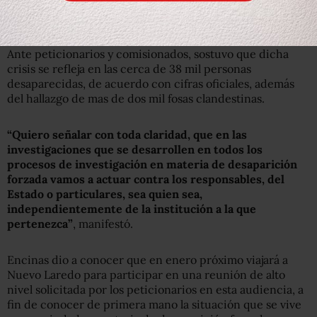
que han sido lamentablemente objeto de esta crisis
humanitaria”, agregó.
Ante peticionarios y comisionados, sostuvo que dicha
crisis se refleja en las cerca de 38 mil personas
desaparecidas, de acuerdo con cifras oficiales, además
del hallazgo de mas de dos mil fosas clandestinas.
“Quiero señalar con toda claridad, que en las
investigaciones que se desarrollen en todos los
procesos de investigación en materia de desaparición
forzada vamos a actuar contra los responsables, del
Estado o particulares, sea quien sea,
independientemente de la institución a la que
pertenezca”
, manifestó.
Encinas dio a conocer que en enero próximo viajará a
Nuevo Laredo para participar en una reunión de alto
nivel solicitada por los peticionarios en esta audiencia, a
fin de conocer de primera mano la situación que se vive