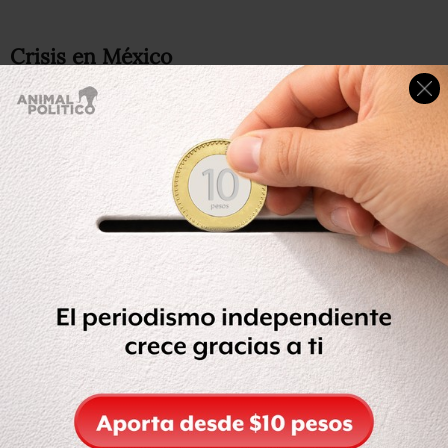
Crisis en México
“Sí estamos hablando de una crisis humanitaria, de una
crisis de derechos humanos, que es el reflejo de
ausencia o debilidad del Estado, y cuando un Estado
llega a niveles de precariedad, evidentemente la
cooperación internacional es muy importante”
,
reconoció Encinas sobre la situación de México.
Durante su intervención en la audiencia, celebrada en el
marco del 170 Periodo de Sesiones de la CIDH, Encinas
refrendó el compromiso del nuevo gobierno con el
organismo y su disposición para fortalecer la relación
bilateral y las competencias del mismo.
“Este será un gobierno de puertas abiertas”,
dijo
Encinas. El Estado mexicano debe enfrentar de raíz este
problema, “en atención a todas y cada una de las víctimas