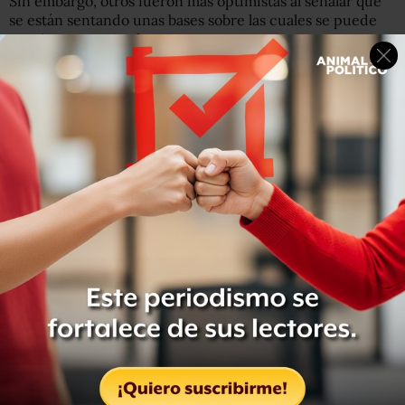
Sin embargo, otros fueron más optimistas al señalar que
se están sentando unas bases sobre las cuales se puede
seguir construyendo.
"Dado el contexto geopolítico general,
este es un
resultado bastante sólido
. Nos ofrece lo que necesitamos
para hacer despegar el Acuerdo de París", dijo Elliot
Diringer, vicepresidente ejecutivo del Centro para el
Clima y las Soluciones Energéticas, al diario
The New
York Times
.
¿El regreso de Estados Unidos?
Entre los 196 estados que participaron en las
negociaciones, uno de los más activos fue Estados
Unidos, que acudió al encuentro pese a que en 2016 el
presidente Donald Trump anunció su decisión de
retirarse del Acuerdo de París.
La participación estadounidense fue posible debido a
que formalmente el país no puede abandonar ese pacto