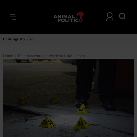
07 de agosto, 2026
Home
>
Balean a estudiantes de la UAM, uno muere y dos están heridos; la Universidad solicita donadores