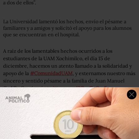
a dos de ellos”.
La Universidad lamentó los hechos, envío el pésame a
familiares y a amigos y solicitó el apoyo para los alumnos
que se encuentran en el hospital.
A raíz de los lamentables hechos ocurridos a los
estudiantes de la UAM Xochimilco, el día 15 de
diciembre, hacemos un atento llamado a la solidaridad y
apoyo de la
#ComunidadUAM
, y externamos nuestro más
sincero y sentido pésame a la familia de Juan Manuel
Cedillo García.
pic.twitter.com/0QxsGcQrs5
— UAM Cuajimalpa (@uamcuajimalpa)
December 17, 2018