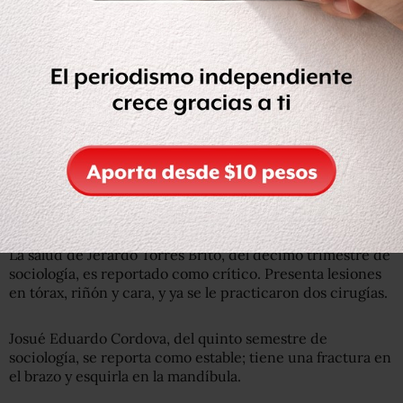
Lee:
Estudiantes acusan intento de homicidio a joven de
CCH Naucalpan; UNAM no tiene registro de agresión
La salud de Jerardo Torres Brito, del décimo trimestre de
sociología, es reportado como crítico. Presenta lesiones
en tórax, riñón y cara, y ya se le practicaron dos cirugías.
Josué Eduardo Cordova, del quinto semestre de
sociología, se reporta como estable; tiene una fractura en
el brazo y esquirla en la mandíbula.