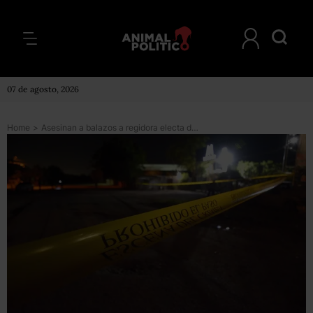
07 de agosto, 2026
Home
>
Asesinan a balazos a regidora electa de Morena en Mazatepec, Morelos