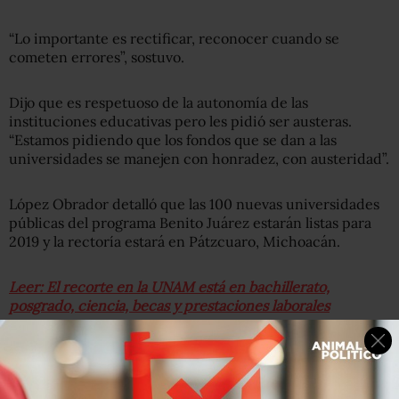
“Lo importante es rectificar, reconocer cuando se
cometen errores”, sostuvo.
Dijo que es respetuoso de la autonomía de las
instituciones educativas pero les pidió ser austeras.
“Estamos pidiendo que los fondos que se dan a las
universidades se manejen con honradez, con austeridad”.
López Obrador detalló que las 100 nuevas universidades
públicas del programa Benito Juárez estarán listas para
2019 y la rectoría estará en Pátzcuaro, Michoacán.
Leer: El recorte en la UNAM está en bachillerato,
posgrado, ciencia, becas y prestaciones laborales