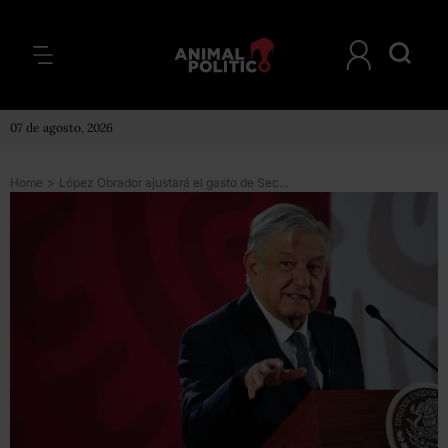
07 de agosto, 2026
Home
>
López Obrador ajustará el gasto de Secretarías para destinar hasta 5 mil mdp a universidades