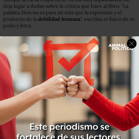
deja lugar a dudas sobre la crítica que hace al libro. "La
palabra Dios no es para mí más que la expresión y el
producto de la
debilidad humana
", escribía el físico de su
puño y letra.
Con un lenguaje llano y sin florituras, Einstein califica la
religión judía de "
encarnación supersticiosa
" como lo
son todas las religiones y la Biblia "una colección de
leyendas "venerables pero bastante primitivas".