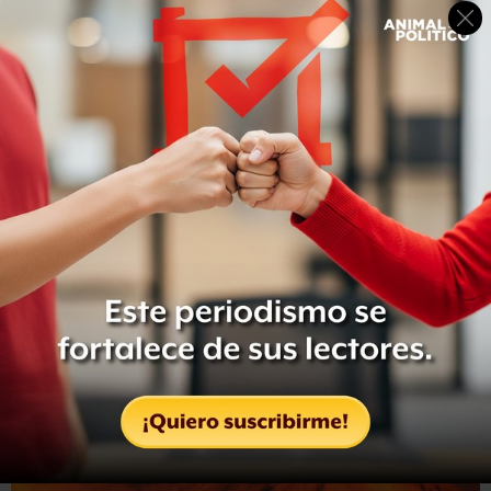
AFP
El cráter del Volcán de Fuego cobró un brillo naranja por
las noches gracias a la lava que expulsa durante la
erupción.
De igual modo, una columna de cenizas se erige hasta un
kilómetro por encima del volcán, de una altura de 3.763
metros,
colocando bajo una cortina de gases y rocas toda
la zona circundante
.