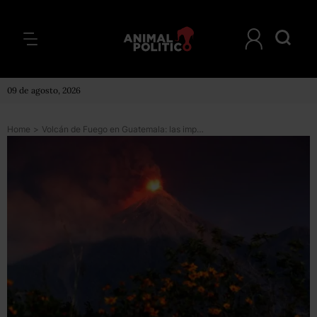
09 de agosto, 2026
Home
>
Volcán de Fuego en Guatemala: las impactantes imágenes de la nueva erupción que obligó a evacuar a unas 4.000 personas