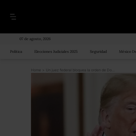
07 de agosto, 2026
Política
Elecciones Judiciales 2025
Seguridad
México De
Home
>
Un juez federal bloquea la orden de Donald Trump para negar asilo a migrantes que cruzan la frontera