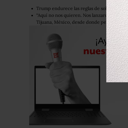
Trump endurece las reglas de solicitud de a
“Aquí no nos quieren. Nos lanzaron piedras”
Tijuana, México, desde donde pedirán asil