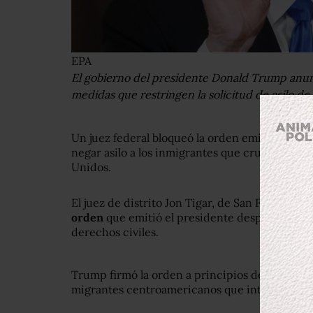
EPA
El gobierno del presidente Donald Trump anun
medidas que restringen la solicitud de asilo de
Un juez federal bloqueó la orden emitida por 
negar asilo a los inmigrantes que cruzan de for
Unidos.
El juez de distrito Jon Tigar, de San Francisco,
orden
que emitió el presidente después de es
derechos civiles.
Trump firmó la orden a principios de este mes
migrantes centroamericanos que intenta entrar