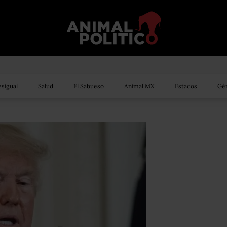
sigual
Salud
El Sabueso
Animal MX
Estados
Gén