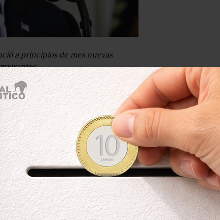
ció a principios de mes nuevas
 migrantes,
el presidente Donald Trump para
ma ilegal la frontera sur de Estados
 California,
bloqueó temporalmente la
cuchar los argumentos de grupos de
 como respuesta a la caravana de
 al país.