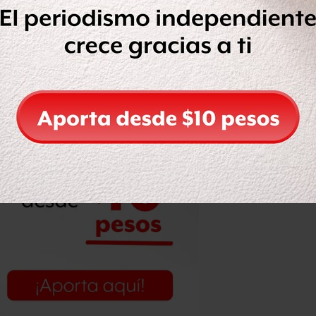
silo para los migrantes ilegales
: la caravana de migrantes llega a
o en EE.UU.