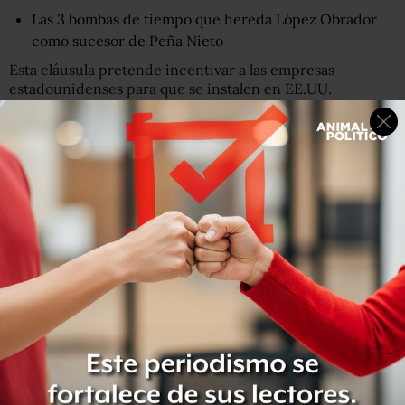
Las 3 bombas de tiempo que hereda López Obrador
como sucesor de Peña Nieto
Esta cláusula pretende incentivar a las empresas
estadounidenses para que se instalen en EE.UU.
Si eso ocurre, podría afectar a la creación de empleo en
México en este sector. Sin embargo, es un factor aún
incierto.
2. Farmacéuticas
En el sector farmacéutico se aumentaron las barreras de
acceso a los medicamentos genéricos y biocomparables.
En la práctica, las farmacéuticas mexicanas quedan más
protegidas en relación a la competencia que supone el
ingreso de medicamentos genéricos.
De este modo, se mantiene (o incluso podría