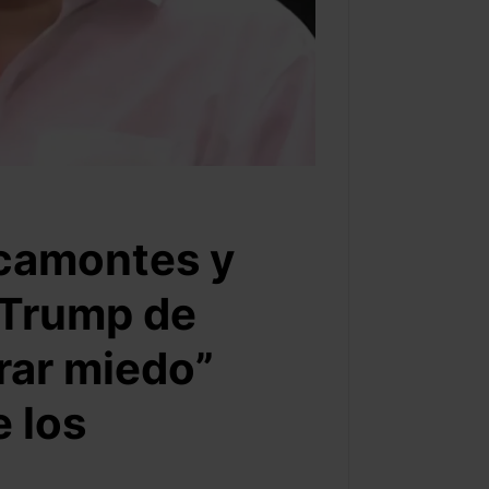
acamontes y
 Trump de
rar miedo”
e los