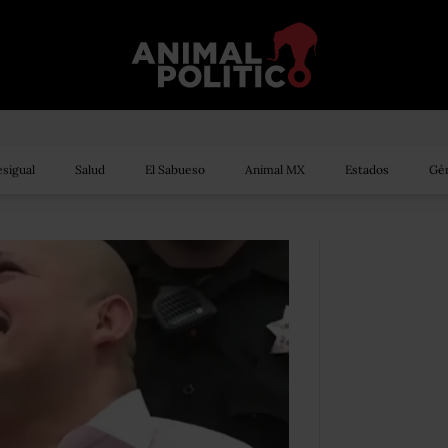
sigual
Salud
El Sabueso
Animal MX
Estados
Gén