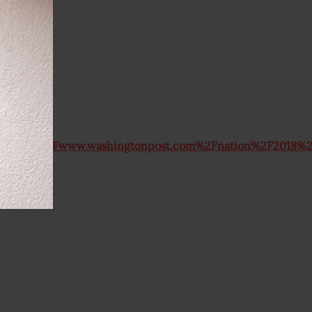
%3A%2F%2Fwww.washingtonpost.com%2Fnation%2F2018%2