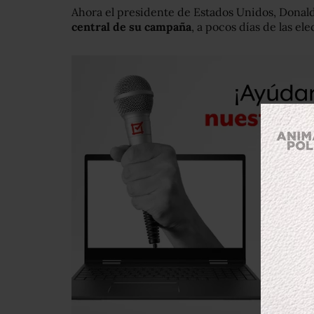
Ahora el presidente de Estados Unidos, Donal
central de su campaña
, a pocos días de las e