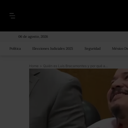
06 de agosto, 2026
Política
Elecciones Judiciales 2025
Seguridad
México De
Home
>
Quién es Luis Bracamontes y por qué acusan a Trump de usarlo para “generar miedo” sobre el peligro de los inmigrantes