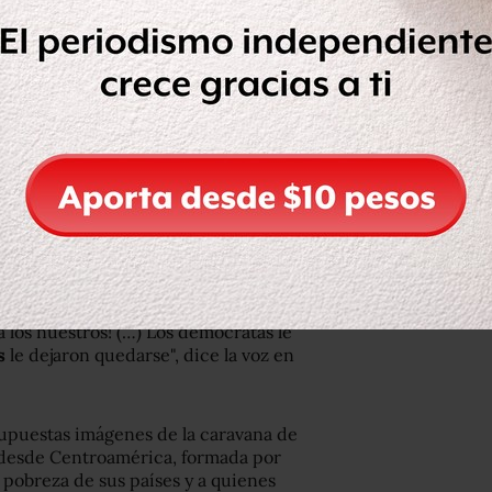
ones de mitad de período en Estados
iendo a nuestro país. ¡Vota
adjuntando el polémico video.
s/1057728445386539008?
mbed%7Ctwterm%5E1057728445386539008&ref_url=https
ks-opponents-illegal-immigrant-
rton-ad-say-critics%2F
a los nuestros! (…) Los demócratas le
s
le dejaron quedarse", dice la voz en
supuestas imágenes de la caravana de
 desde Centroamérica, formada por
a pobreza de sus países y a quienes