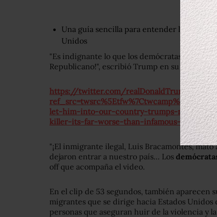
Una guía sencilla para entender las elecci
Unidos
"Es indignante lo que los demócratas están hac
Republicano!", escribió Trump en su Twitter, 
https://twitter.com/realDonaldTrump/statu
ref_src=twsrc%5Etfw%7Ctwcamp%5Etweete
let-him-into-our-country-trumps-new-ad-lin
killer-its-far-worse-than-infamous-willie-ho
"¡El inmigrante ilegal, Luis Bracamontes, mató 
dejaron entrar a nuestro país… Los
demócrata
off que acompaña el video.
En el clip de 53 segundos, también aparecen 
migrantes que se dirige hacia Estados Unidos
personas que aseguran huir de la violencia y l