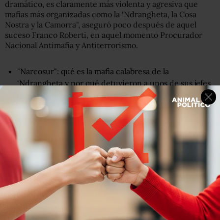
dramático, es claramente más violenta y agresiva que
mafias más organizadas como la ‘Ndrangheta, la Cosa
Nostra y la Camorra", aseguró poco después de aquel
suceso Franco Roberti, en aquel momento Procurador
Nacional Antimafia y Antiterrorismo.
"Narcosur": qué es la mafia calabresa de la
‘Ndrangheta y por qué detuvieron a unos de sus jefes
históricos en Uruguay
Los orígenes de la mafia en Foggia
Para entender los orígenes del fenómeno mafioso en
Foggia
hay que remontarse 40 años atrás.
Mientras que la Camorra y las mafias siciliana y calabresa
tienen más de 100 años de historia, el nacimiento de la
mafia foggiana tuvo lugar en torno a 1979.
En un hotel de la localidad de Lucera, en el interior de la
provincia, un grupo de criminales locales se reunió con