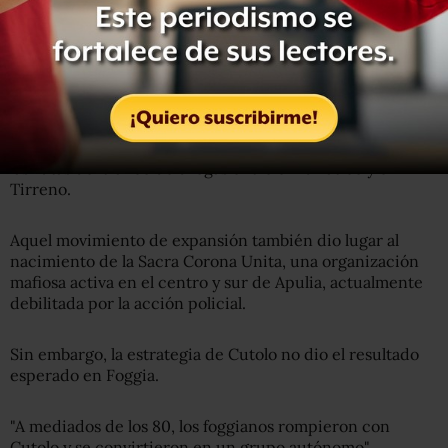
Raffaelle Cutolo, fundador de la Nuova Camorra
Organizzata, un grupo camorrista activo en los 70 y los
80.
El capo napolitano aspiraba a ampliar sus actividades a la
región de Apulia -limítrofe con Campania, el campo de
acción tradicional de la Camorra- con el fin de controlar
las rutas del tráfico de drogas entre el Adriático y el
Tirreno.
Aquel movimiento de expansión también dio lugar al
nacimiento de la Sacra Corona Unita, una organización
mafiosa activa en el centro y sur de Apulia, actualmente
debilitada por la acción policial.
Sin embargo, la estrategia de Cutolo no dio el resultado
esperado en Foggia.
"A mediados de los 80, los foggianos rompieron con
Cutolo y se convirtieron en un grupo autónomo",