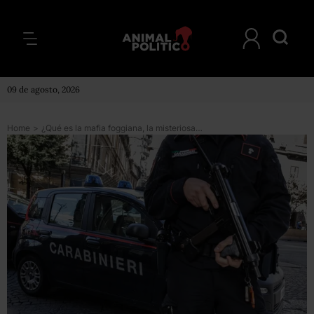
09 de agosto, 2026
Home
>
¿Qué es la mafia foggiana, la misteriosa y violenta “cuarta mafia” de Italia de la que pocos hablan?