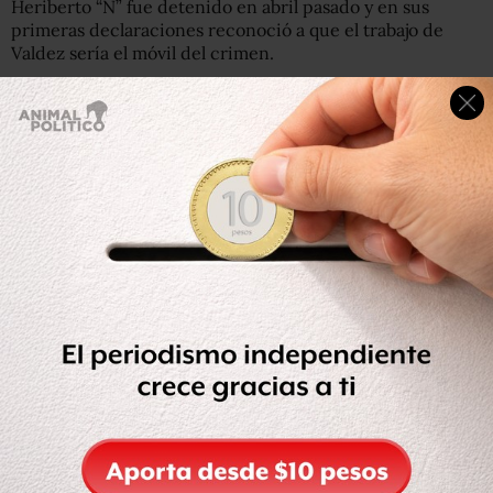
Heriberto “N” fue detenido en abril pasado y en sus
primeras declaraciones reconoció a que el trabajo de
Valdez sería el móvil del crimen.
Javier Valdez era un especialista en asuntos de
narcotráfico galardonado internacionalmente y
considerado una de las pocas voces que denunciaba al
crimen organizado, principalmente en Sinaloa, estado en
el que actúa el cartel que encabezada Joaquín
el Chapo
Guzmán, ahora enjuiciado en Estados Unidos. También
era colaborador de la agencia AFP.