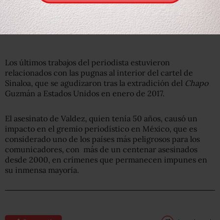
Los últimos trabajos del periodista estuvieron
relacionados con las pugnas al interior del cartel de
Sinaloa, que se agudizaron tras la extradición del
Chapo
Guzmán a Estados Unidos en enero de 2017.
El asesinato de Valdez, quien tenía 50 años, causó un
impacto en el gremio periodístico en México, que es
considerado uno de los países más peligrosos para los
comunicadores, con más de un centenar asesinados
desde 2000, en crímenes que permanecen impunes en
su inmensa mayoría.