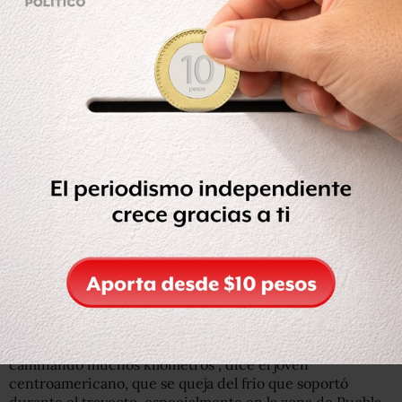
“Yendo en caravana nos sentimos más seguros”
Alejandro tiene 20 años y es de Guatemala. Acaba de salir
del túnel de vestuarios del estadio, cargado con una
cobija y una playera colocada sobre el hombro que le
proporcionó personal del gobierno capitalino.
Con un ritmo de plática melodioso y pausado, el joven
explica que ante la negativa del gobierno de Veracruz de
proporcionar a la caravana 150 autobuses para que se
trasladaran todos juntos –el gobernador Yunes primero
les ofreció el transporte, y luego se los quitó alegando el
corte de agua que afecta a la capital desde el miércoles
pasado-, decidió emprender el camino junto a otros tres
compañeros.
“Hemos llegado hasta aquí gracias a que mucha gente nos
ha dado ‘aventón’ de pueblo en pueblo, y también
caminando muchos kilómetros”, dice el joven
centroamericano, que se queja del frío que soportó
durante el trayecto, especialmente en la zona de Puebla.