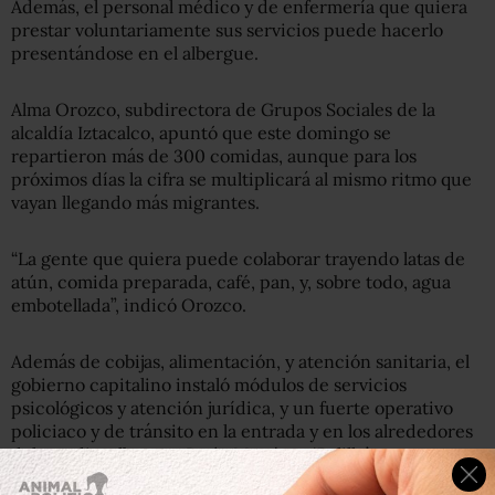
Además, el personal médico y de enfermería que quiera
prestar voluntariamente sus servicios puede hacerlo
presentándose en el albergue.
Alma Orozco, subdirectora de Grupos Sociales de la
alcaldía Iztacalco, apuntó que este domingo se
repartieron más de 300 comidas, aunque para los
próximos días la cifra se multiplicará al mismo ritmo que
vayan llegando más migrantes.
“La gente que quiera puede colaborar trayendo latas de
atún, comida preparada, café, pan, y, sobre todo, agua
embotellada”, indicó Orozco.
Además de cobijas, alimentación, y atención sanitaria, el
gobierno capitalino instaló módulos de servicios
psicológicos y atención jurídica, y un fuerte operativo
policiaco y de tránsito en la entrada y en los alrededores
del estadio-albergue Jesús Martínez ‘Palillo’.