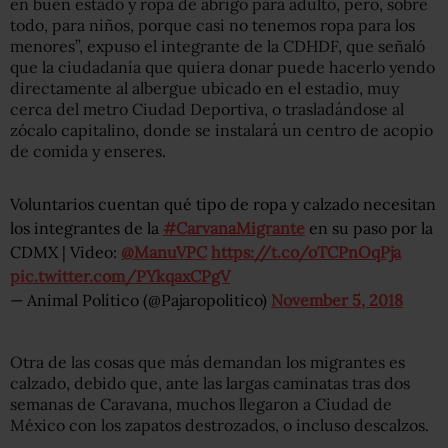
en buen estado y ropa de abrigo para adulto, pero, sobre
todo, para niños, porque casi no tenemos ropa para los
menores”, expuso el integrante de la CDHDF, que señaló
que la ciudadanía que quiera donar puede hacerlo yendo
directamente al albergue ubicado en el estadio, muy
cerca del metro Ciudad Deportiva, o trasladándose al
zócalo capitalino, donde se instalará un centro de acopio
de comida y enseres.
Voluntarios cuentan qué tipo de ropa y calzado necesitan
los integrantes de la
#CarvanaMigrante
en su paso por la
CDMX | Video:
@ManuVPC
https://t.co/oTCPnOqPja
pic.twitter.com/PYkqaxCPgV
— Animal Político (@Pajaropolitico)
November 5, 2018
Otra de las cosas que más demandan los migrantes es
calzado, debido que, ante las largas caminatas tras dos
semanas de Caravana, muchos llegaron a Ciudad de
México con los zapatos destrozados, o incluso descalzos.