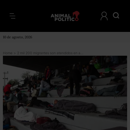
10 de agosto, 2026
Home
>
2 mil 200 migrantes son atendidos en albergue de CDMX; se espera el doble esta semana