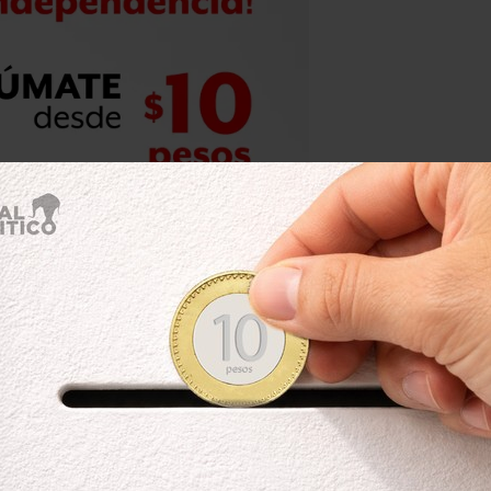
enía algo distinto. Pero ahora,
.
s comencé a leer varios mensajes