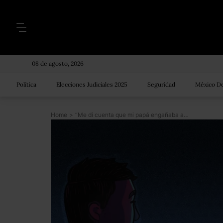
08 de agosto, 2026
Política
Elecciones Judiciales 2025
Seguridad
México De
Home
>
“Me di cuenta que mi papá engañaba a mi madre, pero no fui capaz de contárselo a ella”