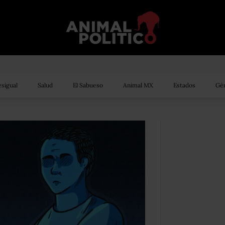
sigual
Salud
El Sabueso
Animal MX
Estados
Gén