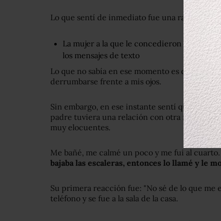
Lo que sentí de inmediato fue una rabia que 
La mujer a la que le concedieron el divorc
los mensajes de texto
Lo que no sabía en ese momento es que lo que
derrumbarse frente a mis ojos.
Sin embargo, en ese instante sentí que no hab
padre tuviera una relación con otra mujer. Ni
muy elocuentes.
Me bañé, me calmé un poco y me fui al cuarto
bajaba las escaleras, entonces lo llamé y le mo
Su primera reacción fue: "No sé de lo que me e
teléfono y se fue a la sala de la casa.