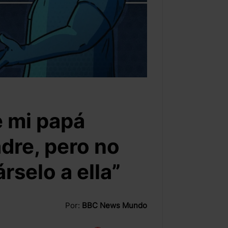
e mi papá
dre, pero no
rselo a ella”
Por:
BBC News Mundo