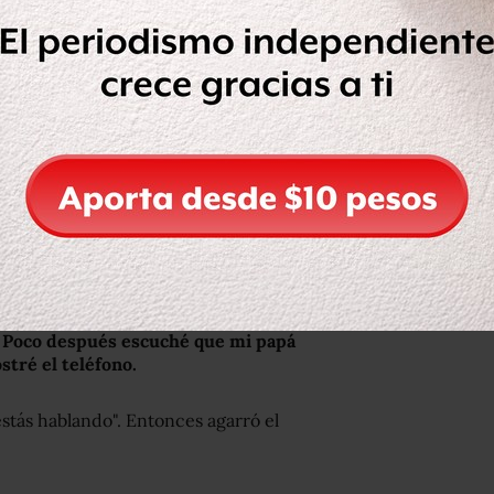
inundó todo mi cuerpo.
io porque su marido no le contestaba
 yo consideraba familia comenzaba a
ía suficiente evidencia de que mi
nguno de los mensajes de texto eran
.
Poco después escuché que mi papá
stré el teléfono.
stás hablando". Entonces agarró el