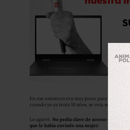
En ese entonces era muy joven para notar que t
cuando yo ya tenía 19 años, se veía sospechoso
Lo agarré.
No pedía clave de acceso y entonce
que le había enviado una mujer.