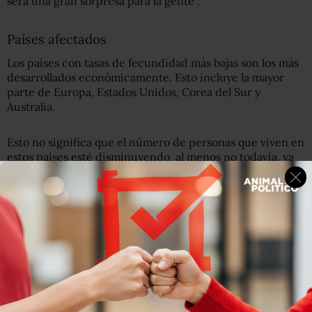
será una gran sorpresa para la gente".
Países afectados
Los países con tasas de fecundidad más bajas son los más
desarrollados económicamente. Esto incluye la mayor
parte de Europa, Estados Unidos, Corea del Sur y
Australia.
Esto no significa que el número de personas que viven en
estos países esté disminuyendo, al menos no todavía, ya
que
el tamaño de una población es una combinación de
la tasa de
fecundidad
, la tasa de mortalidad y la
migración.
También puede tardar una generación para que los
cambios en la tasa de fecundidad se afiancen.
Pero el profesor Murray dice: "Pronto ocurrirá una
transición tal que las sociedades se enfrentarán a una