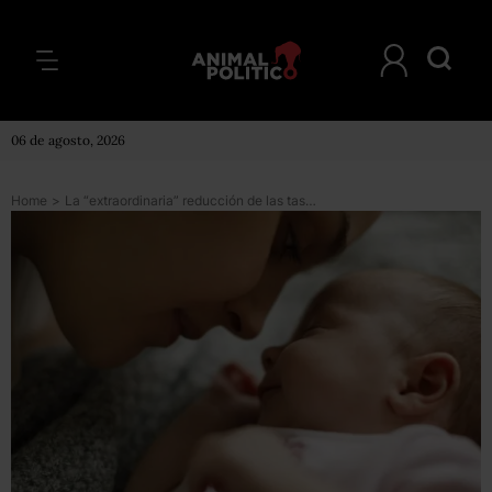
06 de agosto, 2026
Home
>
La “extraordinaria” reducción de las tasas de fecundidad en medio mundo y cuál es la situación en América Latina