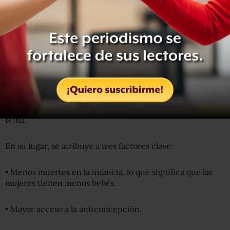
población en declive".
La mitad de las naciones del mundo todavía está
produciendo suficientes niños para crecer, pero a
medida que los países avancen económicamente, más
bajas serán sus tasas de fecundidad
La caída en las tasas de fecundidad no se reduce al
conteo de espermatozoides ni a ninguna de las cosas que
normalmente se nos ocurren cuando pensamos en el
tema.
En su lugar, se atribuye a tres factores clave:
• Menos muertes en la infancia, lo que significa que las
mujeres tienen menos bebés.
• Mayor acceso a la anticoncepción.