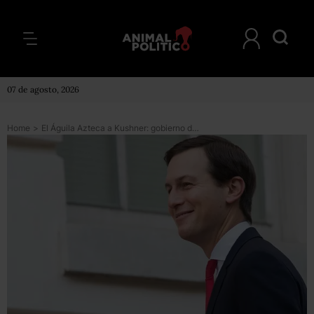
07 de agosto, 2026
Home
>
El Águila Azteca a Kushner: gobierno de Peña da máxima distinción al yerno de Trump