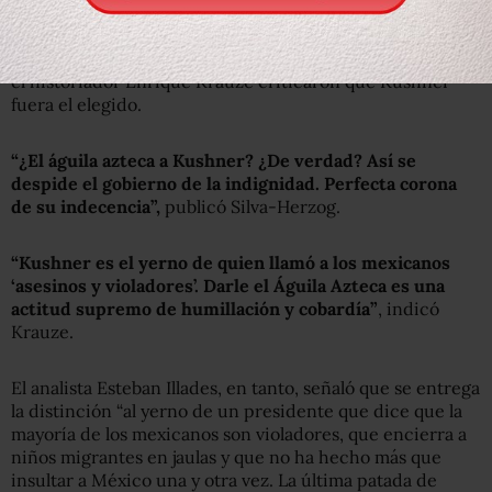
cantante Bono de U2, entre otros.
Personajes como el analista Jesús Silva-Herzog Márquez y
el historiador Enrique Krauze criticaron que Kushner
fuera el elegido.
“¿El águila azteca a Kushner? ¿De verdad? Así se
despide el gobierno de la indignidad. Perfecta corona
de su indecencia”,
publicó Silva-Herzog.
“Kushner es el yerno de quien llamó a los mexicanos
‘asesinos y violadores’. Darle el Águila Azteca es una
actitud supremo de humillación y cobardía”
, indicó
Krauze.
El analista Esteban Illades, en tanto, señaló que se entrega
la distinción “al yerno de un presidente que dice que la
mayoría de los mexicanos son violadores, que encierra a
niños migrantes en jaulas y que no ha hecho más que
insultar a México una y otra vez. La última patada de