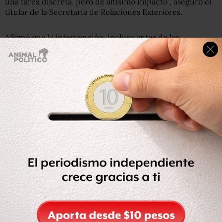
una tarea discreta, pero de altísimo impacto”, aseguró el
titular de la Secretaría de Relaciones Exteriores.
Afirmó que la intervención, incluso antes de las
negociaciones, fue determinante para lograr el T-MEC,
que sustituirá al TLCAN en caso de ser aprobado por el
Senado mexicano y que representa un elemento de
estabilidad para la economía nacional y de certidumbre
para los trabajadores mexicanos, cuyo empleo depende
de las exportaciones de bienes y servicios de México a
Estados Unidos y Canadá.
“Es una intervención clara, es un hecho contundente
que sin su participación no tendríamos hoy el escenario
que tenemos hacia adelante”, reiteró el funcionario.
En el pasado, la Orden Mexicana del Águila Azteca fue
para Nelson Mandela, Dilma Rousseff, Fidel Castro, la
Reina Isabel II de Reino Unido, Mauricio Macri, Juan
Manuel Santos, Bill Gates, Rigoberta Menchú, y el