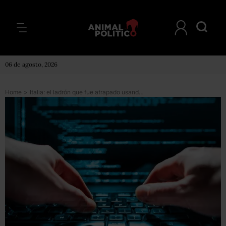
06 de agosto, 2026
Home
>
Italia: el ladrón que fue atrapado usando por primera vez un algoritmo para predecir delitos inventado en Nápoles