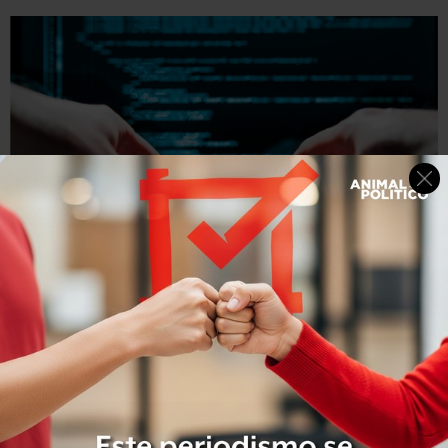
Getty Images
El software tiene en cuenta las zonas y horarios en que se
cometen los delitos para establecer estadísticas
actualizadas.
"Los criminales suelen actuar siempre en la misma zona,
con
el mismo modus operandi y los mismos
procedimientos
. Conocen el comportamiento de las