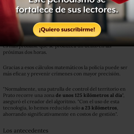
personas, las horas de cierre de los negocios y cuándo la
gente mayor retira la pensión del banco", le dijo el
inspector al diario nacional
La Repubblica
.
Toda esa información fue introducida en el sistema, que
cada media hora envía información
anunciando dónde
es más probable que se produzca un delito en las
próximas dos horas.
Gracias a esos cálculos matemáticos la policía puede ser
más eficaz y prevenir crímenes con mayor precisión.
"Normalmente, una patrulla de control del territorio en
Prato recorre una zona
de unos 125 kilómetros al día
",
aseguró el creador del algoritmo. "Con el uso de esta
tecnología, lo hemos reducido solo
a 23 kilómetros
,
ahorrando significativamente en costos de gestión".
Los antecedentes