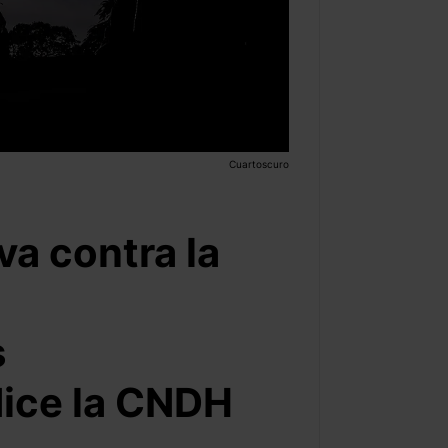
Cuartoscuro
va contra la
s
dice la CNDH