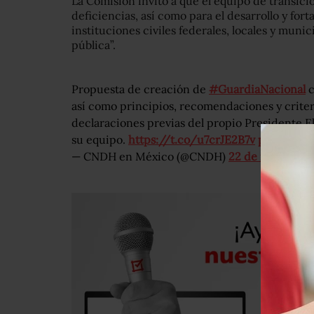
La Comisión invitó a que el equipo de transici
deficiencias, así como para el desarrollo y fort
instituciones civiles federales, locales y muni
pública”.
Propuesta de creación de
#GuardiaNacional
c
así como principios, recomendaciones y criteri
declaraciones previas del propio Presidente E
su equipo.
https://t.co/u7crJE2B7v
pic.twitt
— CNDH en México (@CNDH)
22 de noviembre