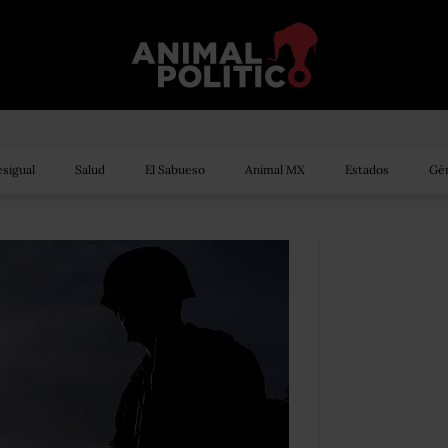
sigual
Salud
El Sabueso
Animal MX
Estados
Gén