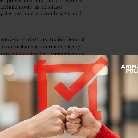
ón “prevea una ruta para corregir las
alecimiento de las policías e
cipales para que asuman la seguridad
ontraviene a la Constitución General,
os de instancias internacionales, y
lecto
@lopezobrador_
y miembros de
er.com/caejmHpENO
 de 2018