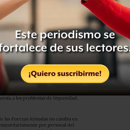
ciativa de reforma constitucional
vención de soldados y marinos en
que su presencia no debe verse como
rar la paz, seguridad y respeto a los
uesta a los problemas de impunidad,
de las Fuerzas Armadas no cambia en
 mayoritariamente por personal del