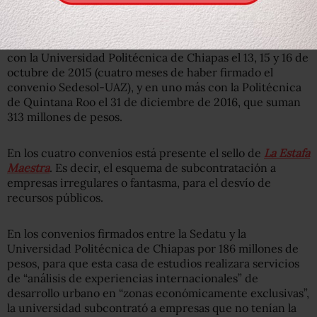
Universidad Autónoma de Zacatecas, Marcos ‘N’
participó en la Sedatu, ya como director general de
coordinación de delegaciones, en otros tres convenios
con la Universidad Politécnica de Chiapas el 13, 15 y 16 de
octubre de 2015 (cuatro meses de haber firmado el
convenio Sedesol-UAZ), y en uno más con la Politécnica
de Quintana Roo el 31 de diciembre de 2016, que suman
313 millones de pesos.
En los cuatro convenios está presente el sello de
La Estafa
Maestra
. Es decir, el esquema de subcontratación a
empresas irregulares o fantasma, para el desvío de
recursos públicos.
En los convenios firmados entre la Sedatu y la
Universidad Politécnica de Chiapas por 186 millones de
pesos, para que esta casa de estudios realizara servicios
de “análisis de experiencias internacionales” de
desarrollo urbano en “zonas económicamente exclusivas”,
la universidad subcontrató a empresas que no tenían la