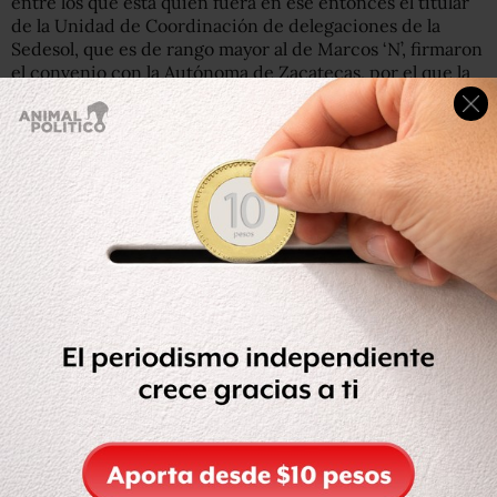
entre los que está quien fuera en ese entonces el titular
de la Unidad de Coordinación de delegaciones de la
Sedesol, que es de rango mayor al de Marcos ‘N’, firmaron
el convenio con la Autónoma de Zacatecas, por el que la
Auditoría señaló irregularidades.
Sin embargo, hasta ahora, la SFP no ha anunciado más
investigaciones por este convenio.
Del equipo cercano de Rosario Robles
Tal y como publicó
Animal Político
en una investigación el
pasado 31 de octubre, Marcos ‘N’ es uno de los 12
exfuncionarios de la Sedesol que intervienen en
convenios vinculados con el presunto desvío de recursos
públicos en el esquema conocido como
La Estafa
Maestra
, cuando Rosario Robles era su titular, y
repitieron cargos en la Sedatu cuando esta funcionaria
llegó a dirigir la dependencia.
De hecho, además del convenio entre Sedesol y la