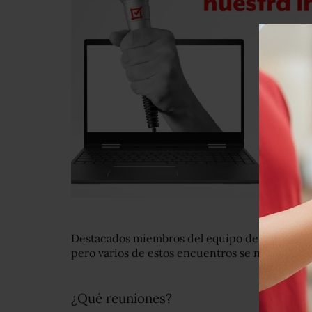
Destacados miembros del equipo de Trump se 
pero varios de estos encuentros se mantuviero
¿Qué reuniones?