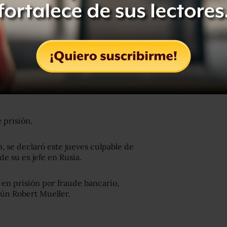
ynn
mintió al FBI
sobre su reunión con
p asumiera el cargo. El asesor
obre sus reuniones con presuntos
con un abogado ruso durante la campaña
lary Clinton.
 prisión.
, se declaró este jueves culpable de
e su ex jefe en Rusia.
, en prisión por fraude bancario,
gún Robert Mueller.