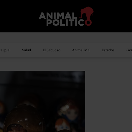
sigual
Salud
El Sabueso
Animal MX
Estados
Gén