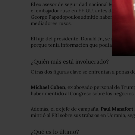
El ex asesor de seguridad nacional Michael Fl
el embajador ruso en EE.UU. antes de que Trum
George Papadopoulos admitió haber mentido s
mediadores rusos.
El hijo del presidente, Donald Jr., se reunió 
porque tenía información que podía dañar a Hil
¿Quién más está involucrado?
Otras dos figuras clave se enfrentan a penas de
Michael Cohen
, ex abogado personal de Trump
haber mentido al Congreso sobre los negocios d
Además, el ex jefe de campaña,
Paul Manafort
mintió al FBI sobre sus trabajos en Ucrania, se
¿Qué es lo último?