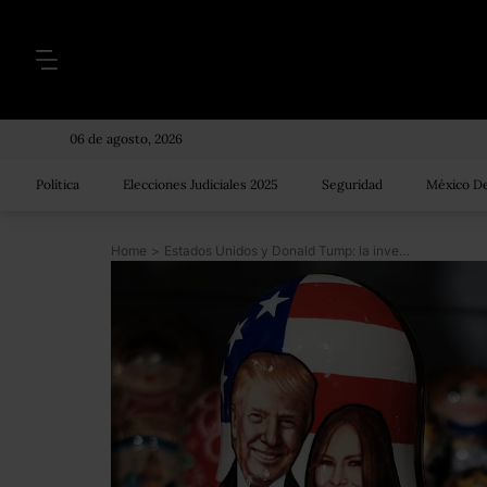
06 de agosto, 2026
Política
Elecciones Judiciales 2025
Seguridad
México De
Home
>
Estados Unidos y Donald Tump: la investigación sobre la trama rusa explicada en 300 palabras