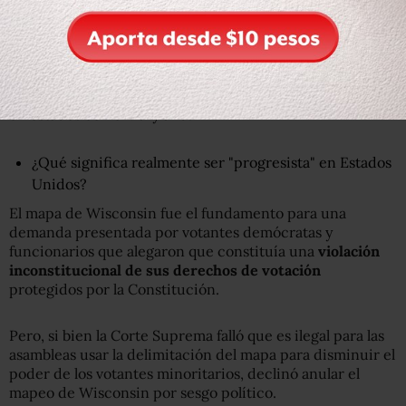
En la carrera por la asamblea estatal de Wisconsin en
2012, por ejemplo, los republicanos ganaron 60 de los 99
escaños (60%) pese a ganar solo el 48,6% del voto en todo
el estado. Los demócratas han tenido ventajas similares
en estados como Maryland.
¿Qué significa realmente ser "progresista" en Estados
Unidos?
El mapa de Wisconsin fue el fundamento para una
demanda presentada por votantes demócratas y
funcionarios que alegaron que constituía una
violación
inconstitucional de sus derechos de votación
protegidos por la Constitución.
Pero, si bien la Corte Suprema falló que es ilegal para las
asambleas usar la delimitación del mapa para disminuir el
poder de los votantes minoritarios, declinó anular el
mapeo de Wisconsin por sesgo político.