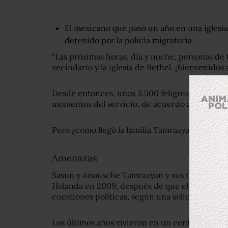
El mexicano que pasó un año en una iglesia
detenido por la policía migratoria
"Las próximas horas, día y noche, personas de t
vecindario y la iglesia de Bethel. ¡Bienvenidos 
Desde entonces, unos 3.500 feligreses y 400 p
momentos del servicio, de acuerdo a la Iglesia.
Pero ¿cómo llegó la familia Tamrazyan a esta s
Amenazas
Sasun y Anousche Tamrazyan y sus tres hijos, H
Holanda en 2009, después de que el padre re
cuestiones políticas, según una solicitud de as
Los últimos años vivieron en un centro de solic