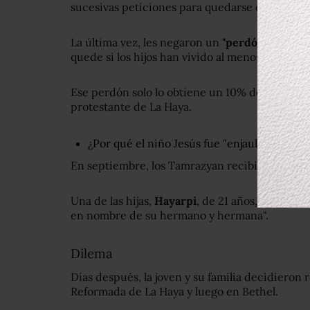
sucesivas peticiones para quedarse en Holand
La última vez, les negaron un
"perdón de niño
quede si los hijos han vivido al menos cinco a
Ese perdón solo lo obtiene un 10% de los que lo
protestante de La Haya.
¿Por qué el niño Jesús fue "enjaulado" por 
En septiembre, los Tamrazyan recibieron una 
Una de las hijas,
Hayarpi
, de 21 años, publicó 
en nombre de su hermano y hermana".
Dilema
Días después, la joven y su familia decidieron r
Reformada de La Haya y luego en Bethel.