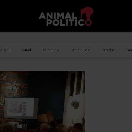
sigual
Salud
El Sabueso
Animal MX
Estados
Gén