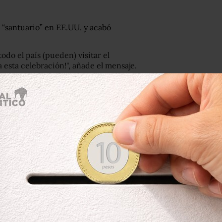
 “santuario” en EE.UU. y acabó
odo el país (pueden) visitar el
a esta celebración!", añade el mensaje.
astores han participado en distintos
ituación?
ayarpi, Warduhi y Seyran, llegaron a
cibiera amenazas de muerte por
ilo que cita
The Washington Post
.
itantes de asilo en La Haya, pero sus