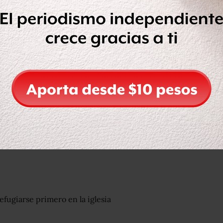
a han sido rechazadas.
s"
, que permite que una familia se
ños en Holanda.
 piden, de acuerdo a la Iglesia
una iglesia de Estados Unidos?
orden de deportación.
un video en Twitter para "pedir ayuda
efugiarse primero en la iglesia