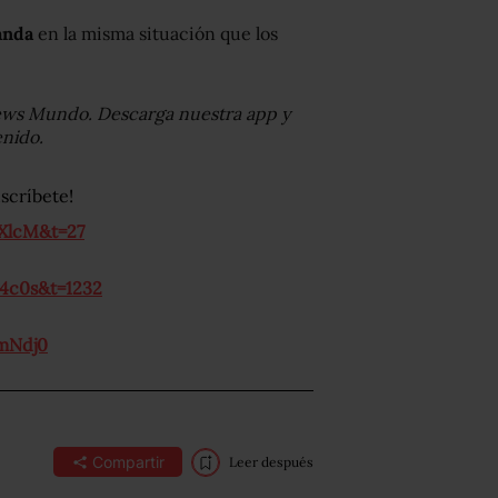
anda
en la misma situación que los
News Mundo. Descarga nuestra app y
enido.
scríbete!
XlcM&t=27
4c0s&t=1232
mNdj0
Compartir
Leer después