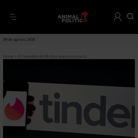
09 de agosto, 2026
Home
>
El holandés de 69 años que inició una batalla legal para poder aparecer como 20 años más joven