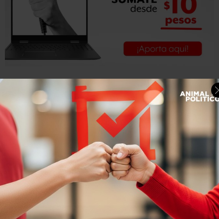
Ratelband argumenta que, según sus médicos,
tiene el
cuerpo de un hombre de 45 años
y se describe a sí
mismo como un "dios joven".
Sostiene que se siente
discriminado por su edad
, que
según él afecta sus posibilidades de empleo y también de
éxito en la aplicación de citas Tinder.
"Cuando tengo 69, estoy limitado. Si tengo 49, entonces
puedo comprar una casa nueva, manejar un auto
diferente. Puedo trabajar más", dijo.