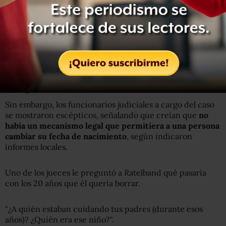
"Cuando estoy en Tinder y digo que tengo 69, no recibo
una respuesta. Cuando tenga 49 y con mi cara, estaré en
una posición de lujo", aseguró.
https://twitter.com/dgarnhem/status/1059437703660367
Escépticos
Sin embargo, los funcionarios judiciales a cargo del caso
se mostraron escépticos, señalando que creían que
no
había un mecanismo legal que permitiera a una persona
cambiar su fecha de nacimiento
, según indicaron
informes locales.
Uno de los jueces le preguntó a Ratelband qué pasaría
con los 20 años que él quería borrar.
"¿A quién estaban cuidando tus padres (durante esos
años)? ¿Quién era ese niño?".