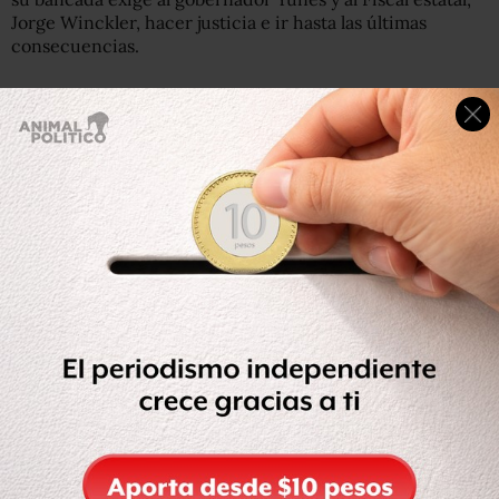
Jorge Winckler, hacer justicia e ir hasta las últimas
consecuencias.
“Por eso hoy quiero decirles, a todas y a todos, que
tenemos que acabar con la impunidad que ha
prevalecido en este gobierno. No puede ser posible que
estando en un tercer nivel haciendo ejercicio, a una
cuadra del Palacio Municipal haya llegado quien ultimó la
vida de Valeria, con nueve balazos y que haya salido por la
puerta en sentido contrario y no haya habido una sola
autoridad que pudo haberlo detenido”, dijo.
La priista Anilú Ingram Vallines condenó el homicidio de
Cruz Medel y resaltó el incremento en la entidad del 11
por ciento en los homicidios dolosos, por lo que respaldó
el exhorto para que la PGR ejerza su facultad de atracción
del caso.
La panista Mariana García Rojas defendió las
investigaciones del gobierno estatal.