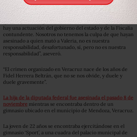
“Nos duele que Carmen Medel haya perdido a Valeria, y
quiero aclarar, hay un delito de fuero federal grave, pero
hay una actuación del gobierno del estado y de la Fiscalía
contundente. Nosotros no tenemos la culpa de que hayan
asesinado a quien mató a Valeria, no es nuestra
responsabilidad, desafortunado, sí, pero no es nuestra
responsabilidad”, aseveró.
“El crimen organizado en Veracruz nace de los años de
Fidel Herrera Beltrán, que no se nos olvide, y duele y
duele gravemente”.
La hija de la diputada federal fue asesinada el pasado 8 de
noviembre
mientras se encontraba dentro de un
gimnasio ubicado en el municipio de Mendoza, Veracruz.
La joven de 22 años se encontraba ejercitándose en el
gimnasio ‘Sport’, a una cuadra del palacio municipal de