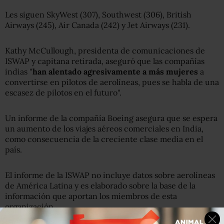
Les siguen SkyWest (307), Southwest (306), British
Airways (245), Air Canada (242) y Jet Airways (231).
Kathy McCullough, presidenta de comunicaciones de
ISWAP y capitana retirada, aseguró que las compañías
indias "
han alentado agresivamente a más mujeres
a
convertirse en pilotos de aerolíneas, pues se habla de una
escasez de pilotos en el futuro".
Un informe de la compañía Boeing asegura que se espera
un aumento de los viajes aéreos comerciales en India,
como consecuencia de la creciente clase media en el
país.
El informe de la ISWAP no incluye datos sobre aerolíneas
de América Latina y es elaborado sobre la base de la
información que aportan los miembros de esta
organización.