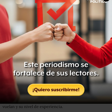
Sin embargo, en la región también hay mujeres que
trabajan como pilotos comerciales.
De hecho, la revista Hélice, editada por la Asociación
Sindical de Pilotos Aviadores de México, dedicó su
edición de abril de este año al tema de las mujeres piloto.
Según esa publicación,
solamente en México hay más 90
mujeres que se dedican a esta profesión
.
¿Cuánto ganan los pilotos?
Un día típico para un piloto de aerolínea puede
involucrar el transporte de pasajeros o carga hacia
destinos de corta o larga distancia.
Los salarios de los pilotos comerciales dependen de la
aerolínea para la que trabajan, el tipo de aeronave que
vuelan y su nivel de experiencia.