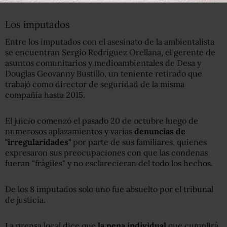
Los imputados
Entre los imputados con el asesinato de la ambientalista
se encuentran Sergio Rodríguez Orellana, el gerente de
asuntos comunitarios y medioambientales de Desa y
Douglas Geovanny Bustillo, un teniente retirado que
trabajó como director de seguridad de la misma
compañía hasta 2015.
El juicio comenzó el pasado 20 de octubre luego de
numerosos aplazamientos y varias
denuncias de
"irregularidades"
por parte de sus familiares, quienes
expresaron sus preocupaciones con que las condenas
fueran "frágiles" y no esclarecieran del todo los hechos.
De los 8 imputados solo uno fue absuelto por el tribunal
de justicia.
La prensa local dice que
la pena individual
que cumplirá