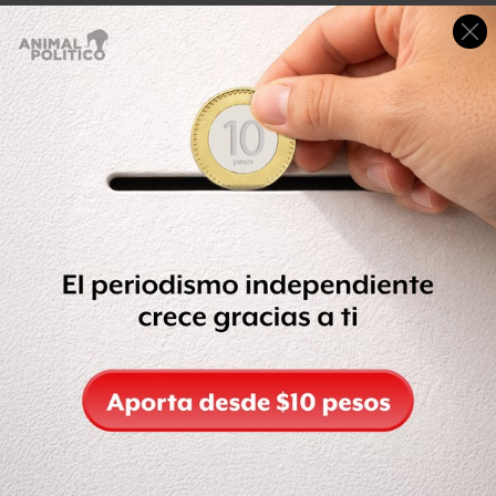
"Habrá culpables, pero no justicia": el polémico inicio
del juicio por el asesinato de Berta Cáceres en
Honduras
La líder indígena sostenía que la estructura pondría
en
peligro los recursos acuíferos
y la vida de la comunidad.