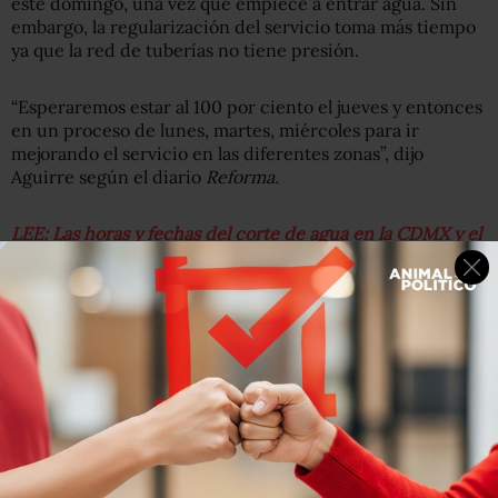
este domingo, una vez que empiece a entrar agua. Sin
embargo, la regularización del servicio toma más tiempo
ya que la red de tuberías no tiene presión.
“Esperaremos estar al 100 por ciento el jueves y entonces
en un proceso de lunes, martes, miércoles para ir
mejorando el servicio en las diferentes zonas”, dijo
Aguirre según el diario
Reforma.
LEE: Las horas y fechas del corte de agua en la CDMX y el
Edomex
Aguirre, reconoció el comportamiento ejemplar de la
ciudadanía, que “ayudó a que el impacto de esta falta de
funcionamiento del Sistema Cutzamala no se haya
sentido tan fuerte”.
Reconoció que el desabasto no fue el esperado por el
puente de la conmemoración de Día de Muertos y
muchos capitalinos salieron de la ciudad, la gente