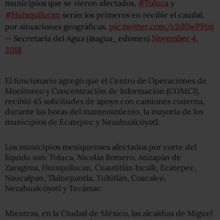
municipios que se vieron afectados,
#Toluca
y
#Huixquilucan
serán los primeros en recibir el caudal,
por situaciones geográficas.
pic.twitter.com/c2d0wPFtxj
— Secretaría del Agua (@agua_edomex)
November 4,
2018
El funcionario agregó que el Centro de Operaciones de
Monitoreo y Concentración de Información (COMCI),
recibió 45 solicitudes de apoyo con camiones cisterna,
durante las horas del mantenimiento, la mayoría de los
municipios de Ecatepec y Nezahualcóyotl.
Los municipios mexiquenses afectados por corte del
líquido son: Toluca, Nicolás Romero, Atizapán de
Zaragoza, Huixquilucan, Cuautitlán Izcalli, Ecatepec,
Naucalpan, Tlalnepantla, Tultitlán, Coacalco,
Nezahualcóyotl y Tecámac.
Mientras, en la Ciudad de México, las alcaldías de Miguel