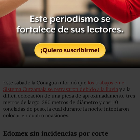
almacenó agua, por lo que fue “un comportamiento que
no habíamos visto en otros cortes que se habían
presentado en el pasado”.
Hasta el momento, ya se han terminado las soldaduras de
los frentes 1 y 2 y se trabaja sobre la soldadura de la pieza
que ayudará a embonar ambos frentes.
pic.twitter.com/gGjJcVpzg4
— Conagua (@conagua_mx)
November 3, 2018
Este sábado la Conagua informó que
los trabajos en el
Sistema Cutzamala se retrasaron debido a la lluvia
y a la
difícil colocación de una pieza de aproximadamente tres
metros de largo, 290 metros de diámetro y casi 10
toneladas de peso, la cual durante la noche intentaron
colocar en cuatro ocasiones.
Edomex sin incidencias por corte