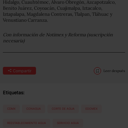
Hidalgo, Cuauhtémoc, Álvaro Obregón, Azcapotzalco,
Benito Juárez, Coyoacán, Cuajimalpa, Iztacalco,
Iztapalapa, Magdalena Contreras, Tlalpan, Tláhuac y
Venustiano Carranza.
Con información de Notimex y Reforma (suscripción
necesaria)
Compartir
Leer después
Etiquetas:
CDMX
CONAGUA
CORTE DE AGUA
EDOMEX
REESTABLECIMIENTO AGUA
SERVICIO AGUA