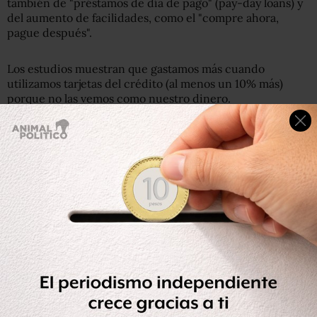
también de "préstamos de día de pago" (pay-day loans) y
del aumento de facilidades, como el "compre ahora,
pague después".
Los estudios muestran que gastamos más cuando
utilizamos tarjetas del crédito (al menos un 10% más)
porque no las vemos como nuestro dinero.
Qué es la "bicicleta financiera", un símbolo de la
Argentina de Macri con el que inversionistas de todo
el mundo han ganado millones
Si tienes más de una tarjeta, si rara vez pagas tu tarjeta
cada mes o si pagas tu tarjeta con tus ahorros todos los
meses porque gastaste en exceso, toma la decisión firme
de no usar crédito.
Destruye las tarjetas y sigue la vieja escuela de usar una
tarjeta de débito.