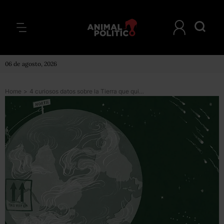
06 de agosto, 2026
Home
>
4 curiosos datos sobre la Tierra que quizás no sabías (o estabas equivocado al respecto)