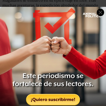
Magallanes se embarcó en su épico viaje en 1519. Tras
muchas aventuras, la expedición alrededor del mundo
finalmente regresó al punto de partida tres años más
tarde.
El periplo se había cobrado un alto precio:
de los 270
tripulantes que zarparon de España sólo 18 regresaron
vivos
.
Magallanes no fue uno de ellos.
En 1521, la expedición había llegado al extremo oriental
de Filipinas, donde los nativos los guiaron a la isla de
Cebú. El capitán y su tripulación se volvieron tan amigos
de los habitantes que se ofrecieron a ayudarlos a atacar a
sus enemigos en una isla vecina.
El mismo Magallanes lideró el ataque pero rápidamente
fue acorralado, herido con un dardo, apuñalado y
golpeado hasta la muerte.