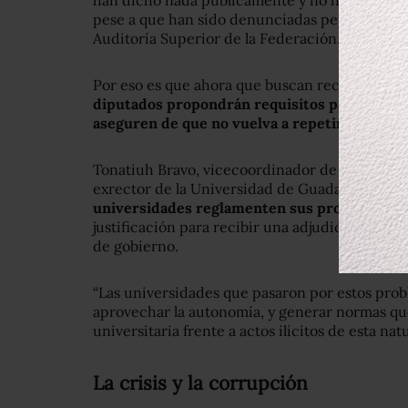
han dicho nada públicamente y no han sido lla
pese a que han sido denunciadas penalmente en
Auditoría Superior de la Federación.
Por eso es que ahora que buscan recursos extra
diputados propondrán requisitos para que las
aseguren de que no vuelva a repetirse el des
Tonatiuh Bravo, vicecoordinador de la banca
exrector de la Universidad de Guadalajara, as
universidades reglamenten sus procedimien
justificación para recibir una adjudicación dir
de gobierno.
“Las universidades que pasaron por estos prob
aprovechar la autonomía, y generar normas que
universitaria frente a actos ilícitos de esta nat
La crisis y la corrupción