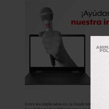
Entre los implicados en
La Estafa Maestra
, las