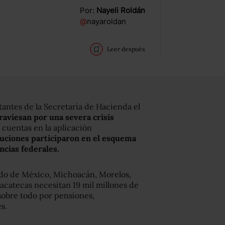
Por:
Nayeli Roldán
@
nayaroldan
Leer después
antes de la Secretaría de Hacienda el
raviesan por una severa crisis
cuentas en la aplicación
ituciones participaron en el esquema
cias federales.
ado de México, Michoacán, Morelos,
Zacatecas necesitan 19 mil millones de
 sobre todo por pensiones,
s.