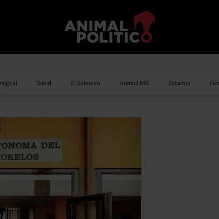
sigual
Salud
El Sabueso
Animal MX
Estados
Gén