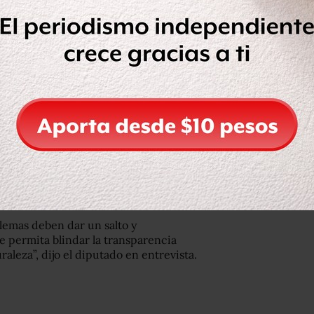
madas a rendir cuentas por nadie,
 2015 y 2017 por parte de la
 para superar la crisis financiera,
los
 instituciones sean rescatadas y se
vío de recursos públicos.
da de Movimiento Ciudadano y
eguró que una posibilidad es que
las
tos
para que hagan pública la
ecta por parte de alguna institución
lemas deben dar un salto y
 permita blindar la transparencia
uraleza”, dijo el diputado en entrevista.