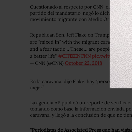
Cuestionado al respecto por CNN, el senador 
partido del mandatario, negó lo dicho por Trump
movimiento migrante con Medio Oriente,
es u
Republican Sen. Jeff Flake on Trump’s tweet 
are “mixed in” with the migrant caravan: “No, 
and a fear tactic… These… are people who are e
a better life"
#CITIZENCNN
pic.twitter.com/
— CNN (@CNN)
October 22, 2018
En la caravana, dijo Flake, hay “personas que h
mejor”.
La agencia AP publicó un reporte de verificac
tomando como base la información enviada por
caravana, y llegó a la conclusión de que no tie
“Periodistas de Associated Press que han viaj