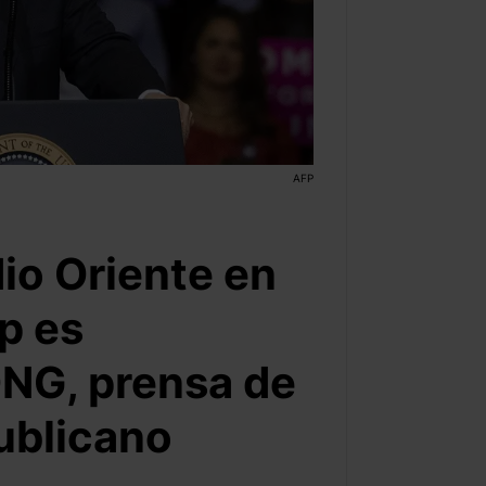
AFP
io Oriente en
p es
NG, prensa de
ublicano