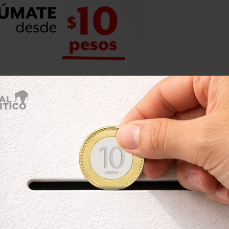
nto”
, dijo sobre la posible presencia de
vestigadora de Amnistía
on CNN en Español.
es de personas de esas
 de sensibilidad, y de la falta de
 asunto”
, agregó.