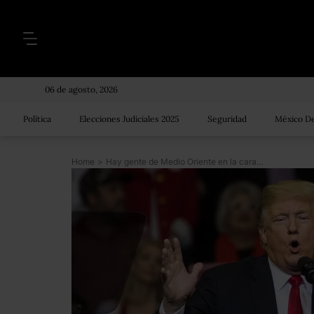
06 de agosto, 2026
Política
Elecciones Judiciales 2025
Seguridad
México De
Home
>
Hay gente de Medio Oriente en la caravana: Trump es desmentido por ONG, prensa de EU y hasta un republicano