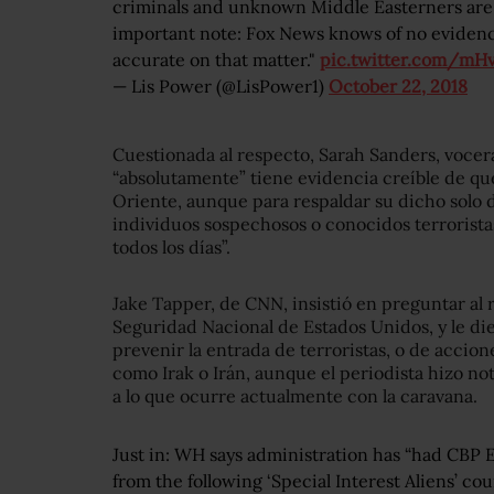
criminals and unknown Middle Easterners are
important note: Fox News knows of no evidence
accurate on that matter."
pic.twitter.com/mH
— Lis Power (@LisPower1)
October 22, 2018
Cuestionada al respecto, Sarah Sanders, vocera
“absolutamente” tiene evidencia creíble de qu
Oriente, aunque para respaldar su dicho solo d
individuos sospechosos o conocidos terroristas
todos los días”.
Jake Tapper, de CNN, insistió en preguntar al
Seguridad Nacional de Estados Unidos, y le die
prevenir la entrada de terroristas, o de accio
como Irak o Irán, aunque el periodista hizo n
a lo que ocurre actualmente con la caravana.
Just in: WH says administration has “had CBP 
from the following ‘Special Interest Aliens’ coun