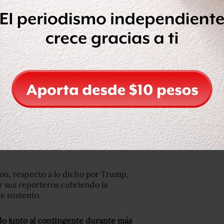
republicano Jeff Flake, compañero de
, y dijo que tratar de vincular el
na “táctica de miedo”.
claiming “unknown Middle Easterners”
that’s long been pretty much a canard
ither fleeing violence or looking for
PagwvTmJ1C
uyen de la violencia o buscan una vida
ión, respecto a lo dicho por Trump,
 sus reporteros cubriendo la
ne sustento.
ado junto al contingente durante más