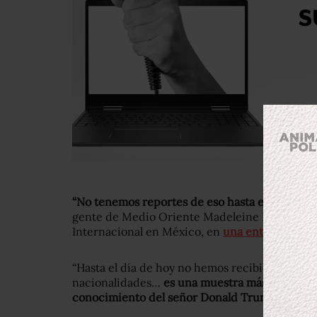
“No tenemos reportes de eso hasta este mome
gente de Medio Oriente Madeleine Penman, in
Internacional en México, en
una entrevista c
“Hasta el día de hoy no hemos recibido report
nacionalidades…
es una muestra más de la falta
conocimiento del señor Donald Trump en este