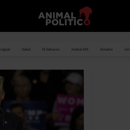
sigual
Salud
El Sabueso
Animal MX
Estados
Gén