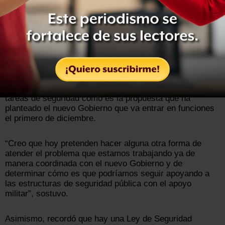
“Es una propuesta que hizo también el Gobernador
(Héctor Astudillo) hace algún tiempo, habrá que ver
cómo funciona”, refirió.
Cienfuegos comentó también que el Ejército Mexicano
no tiene ninguna objeción de seguir en las calles en
tareas de seguridad como es la propuesta que ha
planteado el nuevo Gobierno que va entrar en funciones
el primero de diciembre.
“Creo que hoy pretenden hacer alguna otra forma de
atender el problema que estamos trabajando ya de
manera coordinada con el nuevo Gobierno y de
determinar cómo es que podríamos seguir apoyando a
las estructuras de seguridad pública con el apoyo
militar”, sostuvo.
Asimismo, recordó que hay una Ley de Seguridad