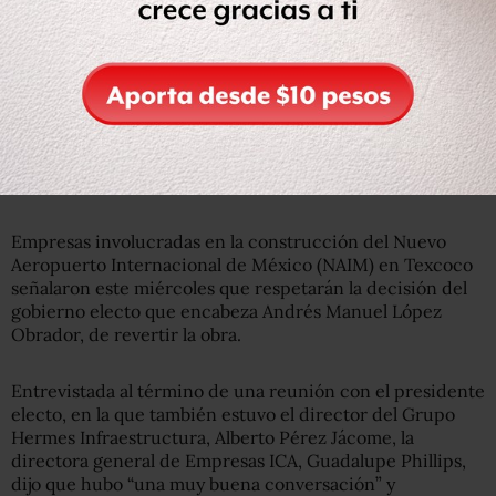
Naturales, donde trabajó como inspector en el área de
Sanidad Vegetal del municipio de Texcoco, Estado de
México.
En el sector privado, ha participado como socio y
administrador de empresas de desarrollo agropecuario,
de comercio interior y exterior, así como en el sector de
la construcción.
Empresas involucradas en la construcción del Nuevo
Aeropuerto Internacional de México (NAIM) en Texcoco
señalaron este miércoles que respetarán la decisión del
gobierno electo que encabeza Andrés Manuel López
Obrador, de revertir la obra.
Entrevistada al término de una reunión con el presidente
electo, en la que también estuvo el director del Grupo
Hermes Infraestructura, Alberto Pérez Jácome, la
directora general de Empresas ICA, Guadalupe Phillips,
dijo que hubo “una muy buena conversación” y