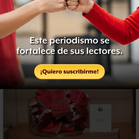
"La mayoría de gente está de acuerdo con que Marx fue
un filósofo importante"
, dice.
"No es responsable de lo que las personas hicieron con
sus ideas. Es verdad que Tréveris ignoró a Marx durante
casi 200 años, pero después de la caída del Muro de
Berlín, la mayoría de los residentes aceptaron a Marx
como un famoso hijo de la ciudad", señala.