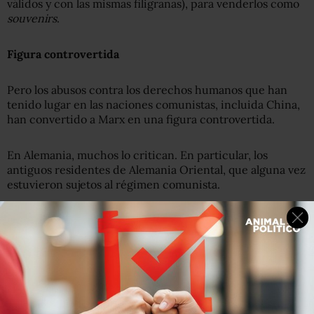
válidos y con las mismas filigranas), para venderlos como
souvenirs
.
Figura
controvertida
Pero los abusos contra los derechos humanos que han
tenido lugar en las naciones comunistas, incluida China,
han convertido a Marx en una figura controvertida.
En Alemania, muchos lo critican. En particular, los
antiguos residentes de Alemania Oriental, que alguna vez
estuvieron sujetos al régimen comunista.
La peculiar manera en la que la ciudad natal de Karl
Marx celebra el aniversario de su nacimiento
Alexander Schumitz, que dirige las estrategias de
marketing
de la junta de turismo de Tréveris, admite que
la decisión de aceptar el estatus de la ciudad como el
lugar de nacimiento de Marx es reciente.