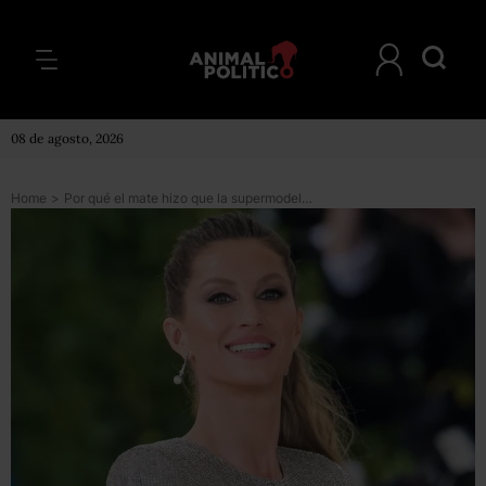
08 de agosto, 2026
Home
>
Por qué el mate hizo que la supermodelo Gisele Bündchen fuera la mujer más buscada en Google en Estados Unidos