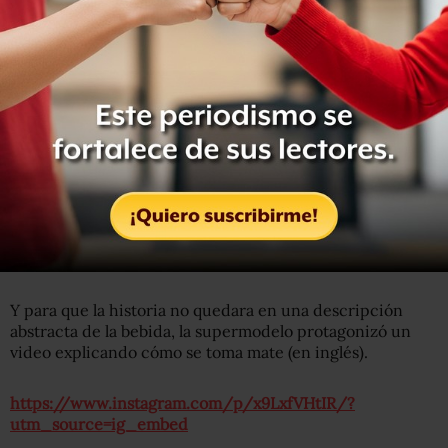
Getty Images
La supermodelo toma mate desde pequeña por sus raíces
brasileñas.
Pero
Bündchen recomienda evitar el mate por la noche.
"Definitivamente, el mejor momento para tomar mate es
por la mañana y quizás después del almuerzo", dijo la
modelo, que ahora vive en las afuera de Boston, tiene dos
hijos, está casada con el jugador de fútbol americano Tom
Brady, de los New England Patriots.
Y para que la historia no quedara en una descripción
abstracta de la bebida, la supermodelo protagonizó un
video explicando cómo se toma mate (en inglés).
https://www.instagram.com/p/x9LxfVHtIR/?
utm_source=ig_embed