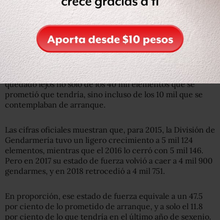
14 mil 744 efectivos, mil menos que el año anterior, y la de
Seguridad Regional concluyó 2014 con 8 mil 540
elementos, que fueron 600 menos que en 2013.
Fracaso en tamaño… ¿y en resultados?
Con el paso de los años la División de Gendarmería se ha
quedado lejos no solo de los 40 mil elementos que se
prometió que tendría, sino incluso de los 10 mil que se
contemplaban de arranque.
Las cifras oficiales muestran que, para 2015, la División de
Gendarmería tuvo un ligero crecimiento a 5 mil 124
elementos, mientras que el 2016 lo cerró con 5 mil 146.
Pero en 2017 su estado de fuerza volvió a caer a 4 mil 900
gendarmes, y en 2018 retrocedió a 4 mil 751.
En proporción, ese estado de fuerza equivale a un 47.5
por ciento de lo prometido de arranque, y a solo el 11.8
por ciento de lo que tendría en el último año de sexenio.