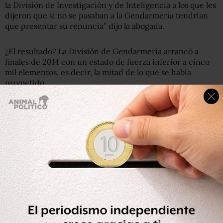
la División de Investigación y de Inteligencia a los que les
dijeron que si no se pasaban a la Gendarmería tendrían
que presentar su renuncia” dijo la abogada.
¿El resultado? La División de Gendarmería arrancó a
finales de 2014 con un estado de fuerza inferior a cinco
mil elementos, es decir, la mitad de lo que se había
prometido.
Los datos oficiales proporcionados por la corporación vía
transparencia muestran que el
nacimiento de esta nueva
división coincide con el decremento del estado de fuerza
de otras divisiones de Policía Federal
, lo que confirma la
versión de que se tomaron elementos de otras áreas.
Por ejemplo, la División de Inteligencia de Policía Federal
cerró el 2014 con 3 mil 72 elementos, casi 400 elementos
menos que el año anterior; la División de Investigación
cerró ese año con 1 mil 361 elementos, 150 menos que el
año anterior; la División de Fuerzas Federales cerró con