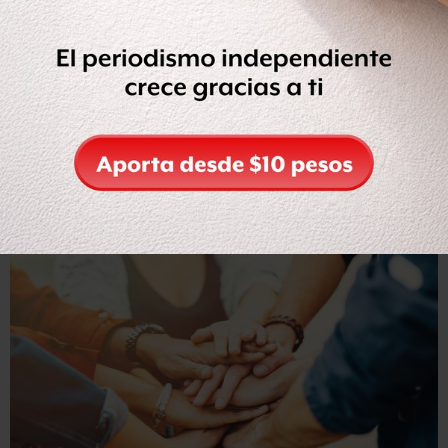
saber qué me ocurría que pude buscar el apoyo que
necesitaba.
Empecé a tomarme mi vida amorosa en serio de nuevo.
Me registré en varias webs y sitios de citas por internet y
salí con varios idiotas, al igual que hacemos todos.
Me acuerdo de un tipo que me dijo que quería acostarse
conmigo inmediatamente después de habernos conocido
en una cafetería. Se echó a llorar cuando le dije que no.