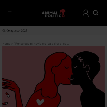
08 de agosto, 2026
Home
>
“Pensé que mi novio me iba a tirar al canal”: cómo ha sido mi vida amorosa teniendo esquizofrenia