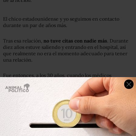
El chico estadounidense y yo seguimos en contacto
durante un par de años más.
Tras esa relación,
no tuve citas con nadie más
. Durante
diez años estuve saliendo y entrando en el hospital, así
que realmente no era el momento adecuado para tener
una relación.
Fue entonces, a los 30 años, cuando los médicos
finalmente le pusieron un nombre a lo que me pasaba.
Tenía un desorden esquizoafectivo
.
Intentó arrojarme del auto
El diagnóstico fue, en realidad, un alivio.
Por fin tenía algo contra lo que luchar
y no fue hasta