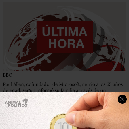
BBC
Paul Allen, cofundador de Microsoft, murió a los 65 años
de edad, según informó su familia a través de un
comunicado.
Allen padecía de cáncer.
Más información en breve.