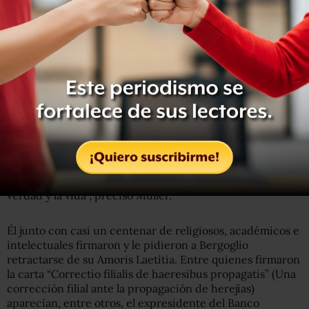
Tras el fallecimiento de los cardenales Caffarra y Meisner,
Burke y Brandmüller se erigieron como los exponentes
más aguerridos que buscaban frenar la “herejía” de
Francisco.
Y a sus críticas se sumó también el cardenal Gerhard
Müller, exprefecto de la congregación Doctrina de la Fe,
quien en septiembre de 2017 retó al papa a sostener un
debate formal sobre su polémica exhortación apostólica y
lo acusó de sucumbir a un “enfoque marxista” de la fe:
“Nuestras categorías no son la teoría y la práctica, sino la
verdad y la vida”, precisó Müller.
Él junto con casi un centenar de religiosos, académicos e
intelectuales firmaron y le pidieron a Bergoglio
retractarse de su Amoris Laetitia. Entre quienes firmaron
la carta “Correctio filialis de haeresibus propagatis” (Una
corrección filial ante la propagación de herejías)
aparecían, entre otros, el expresidente del Banco