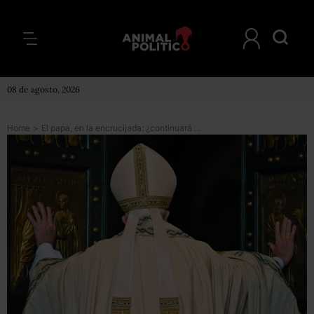
08 de agosto, 2026
Home
>
El papa, en la encrucijada: ¿continuará con la limpia de curas pederastas?