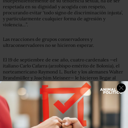
independientemente de su tendencia sexual, ha de ser
respetada en su dignidad y acogida con respeto,
procurando evitar ‘todo signo de discriminación injusta’,
y particularmente cualquier forma de agresión y
violencia…”.
Las reacciones de grupos conservadores y
ultraconservadores no se hicieron esperar.
El 19 de septiembre de ese año, cuatro cardenales —el
italiano Carlo Cafarra (arzobispo emérito de Bolonia), el
norteamericano Raymond L. Burke y los alemanes Walter
Brandmüller y Joachim Meisner— le hicieron llegar al
papa un documento donde le pedían clarificar la
confusión que suscitaron algunos puntos de su Amoris
Laetitia. Al no recibir respuesta del sumo pontífice
decidieron hacer público el texto “Dubia” (Duda, en latín)
una carta con cinco preguntas donde entre varias
asuntos puntualizaban: “…queremos ayudar al papa a
prevenir divisiones y contraposiciones en la Iglesia,
pidiéndole que disipe toda ambigüedad”.