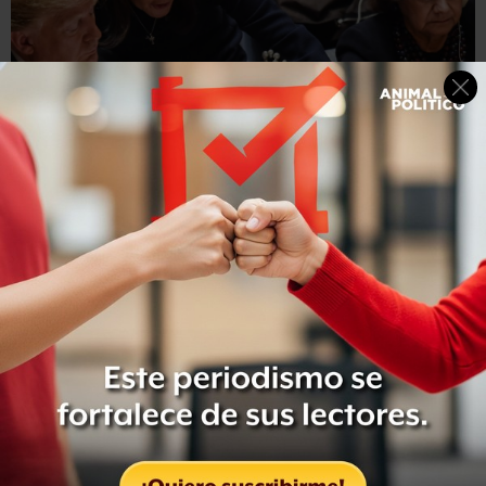
Getty Images
Donald Trump y Nikki Haley comparecieron juntos en la
Asamblea General de Naciones Unidas del pasado mes de
septiembre.
"No he decidido nada sobre a dónde voy a ir", dijo. "Han
sido ocho años intensos (seis como gobernadora de
Carolina del Sur y dos como embajadora ante la ONU), y