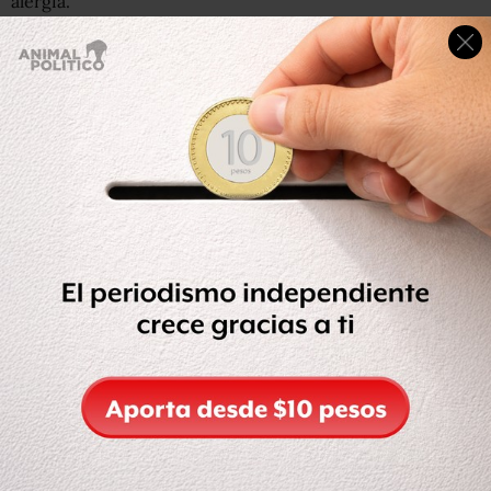
alergia.
Pero en un comunicado este domingo, Coyo negó que su
producto fuera el culpable de la muerte del cliente de
Pret.
La empresa dijo que la contaminación de sus yogures en
febrero de este año no está relacionada con este caso, y
que se trata de una especulación.
“Las afirmaciones hechas por Pret son infundadas”, dice
el comunicado.
“Devastados”
Coyo dijo que la incapacidad de Pret para
proporcionarles un código de lote, a pesar de varias
solicitudes, “ha limitado gravemente” su capacidad de
investigar el incidente más a fondo”.