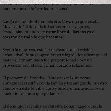
La empresa agregó que continuará ayudando en el caso
para encontrar la “verdadera causa”.
Luego del incidente en febrero, Coyo dijo que estaba
“devastado” al descubrir lácteos en sus yogures,
“especialmente porque
estar libre de lácteos
es
el
corazón de todo lo que hacemos
“.
Según la empresa, esta ha realizado una “revisión
exhaustiva” de sus ingredientes y logró identificar que el
material contaminado fue proporcionado por un
proveedor con el cual ya han cortado relaciones.
El portavoz de Pret dijo: “Nuestras más sinceras
condolencias están con la familia y los amigos de nuestro
cliente en este terrible caso y buscaremos ayudarlos de
cualquier manera que podamos”.
El domingo, la familia de Natasha Ednan-Laperouse, la