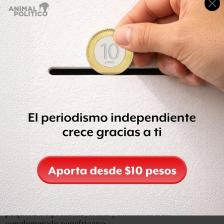
EPA
La policía inspecciona el auto de Mohammed Dewji luego
de su abducción, en las afueras del Colosseum Hotel and
Fitness Club, en Dar es Salam, Tanzania.
Localmente es conocido por el nombre de Mo y se dice
que, bajo su mando, el negocio familiar pasó de ser una
pequeña empresa mayorista y minorista a un
conglomerado panafricano.