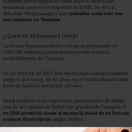
El mismo jueves seguía sin estar claro el motivo del
secuestro, pero el corresponsal de la BBC en África
Athuman Mtulya asegura que
episodios como este nos
son comunes en Tanzania.
¿Quién es Mohammed Dewji?
La revista financiera
Forbes
estima su patrimonio en
US$1.500 millones y lo ha descrito como el único
multimillonario de Tanzania.
En un informe de 2017, este medio especializado también
aseguró que Dewji, de 43 años, era el multimillonario más
joven de todo el continente africano.
Dewji también es un importante patrocinador de Simba,
uno de los equipos de fútbol más grandes de Tanzania. Y
e
n 2016 prometió donar al menos la mitad de su fortuna
a causas filantrópicas
, según
Forbes
.