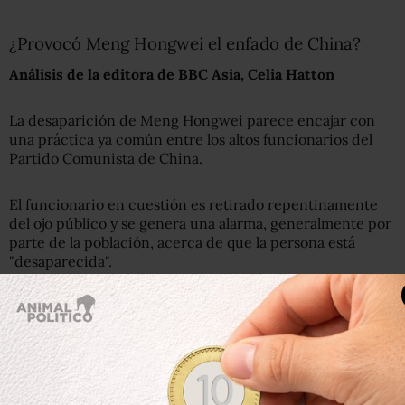
¿Provocó Meng Hongwei el enfado de China?
Análisis de la editora de BBC Asia, Celia Hatton
La desaparición de Meng Hongwei parece encajar con
una práctica ya común entre los altos funcionarios del
Partido Comunista de China.
El funcionario en cuestión es retirado repentinamente
del ojo público y se genera una alarma, generalmente por
parte de la población, acerca de que la persona está
"desaparecida".
Finalmente, el partido declara que el funcionario está
"bajo investigación", el funcionario es expulsado del
partido por "infracciones disciplinarias" y, finalmente, se
anuncia una sentencia de prisión.