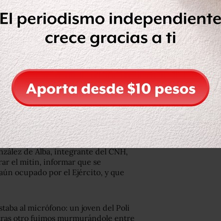
iería Mecánica y Eléctrica (ESIME)
chaba atenta, sentada en el suelo.
la detención a Luis Tomás Cervantes
scuela de Chapingo que difundió, el
 la tortura de que ha sido objeto.
hambre de los presos políticos, como
 gobierno al diálogo público, y
as semanas contra los estudiantes.
militar, que parecía zopilotear la
to, que habían rodeado la zona, y de
ero sin uniforme, y un misterioso
zález de Alba, integrante del CNH,
ar el mitin, informar que se
aún ocupado por el Ejército, y que
staba al micrófono: un joven del Poli
 tras otro fuimos murmurándole entre