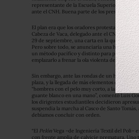
representante de la Escuela Superior de Ingen
ante el CNH. Buena parte de los presentes escu
El plan era que los oradores protestarían por 
Cabeza de Vaca, delegado ante el CNH por la E
29 de septiembre, una carta en la que denunció
Pero sobre todo, se anunciaría una huelga de 
un método pacífico y distinto para presionar al
emplazarlo a frenar la ola violenta de las últim
Sin embargo, ante las rondas de un helicóptero 
plaza, y la llegada de más elementos del Ejérci
“hombres con el pelo muy corto, a la militar, p
guante blanco en una mano”, comentó Luis Gon
los dirigentes estudiantiles decidieron apresur
suspendía la marcha al Casco de Santo Tomás, 
debíamos concluir con orden.
“El
Pelón
Vega –de Ingeniería Textil del Poli– e
con frente amplia de calvicie prematura. Uno