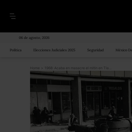
06 de agosto, 2026
Política
Elecciones Judiciales 2025
Seguridad
México De
Home
>
1968: Acaba en masacre el mitin en Tlatelolco; hay cientos de muertos, heridos y detenidos