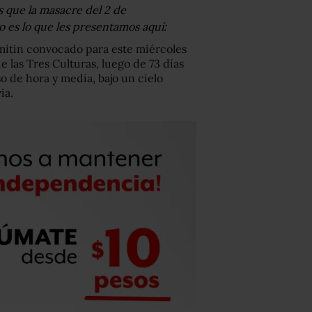
s que la masacre del 2 de
o es lo que les presentamos aquí:
itin convocado para este miércoles
e las Tres Culturas, luego de 73 días
o de hora y media, bajo un cielo
ia.