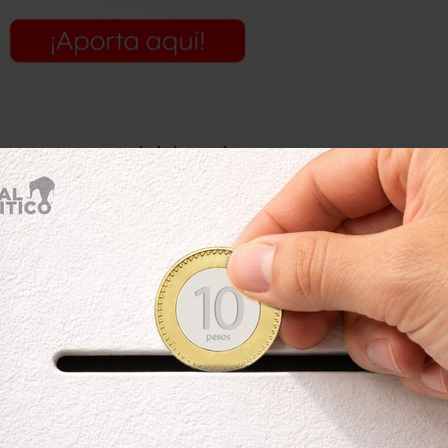
gar gente, a pesar de la inusual
esplegados en las inmediaciones. La
e Huelga (CNH) llegaron, alrededor de
cio Chihuahua de la Unidad
ñoz se encargó de tomar la energía
ara instalar el equipo de sonido en el
erto Guevara Niebla organizaba y se
ordado: esta vez habría más medidas
tribuna.
tentes –según las distintas versiones– y
rthokleia González Gallardo,