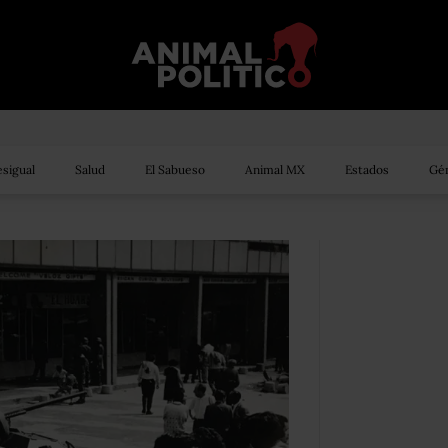
sigual
Salud
El Sabueso
Animal MX
Estados
Gén