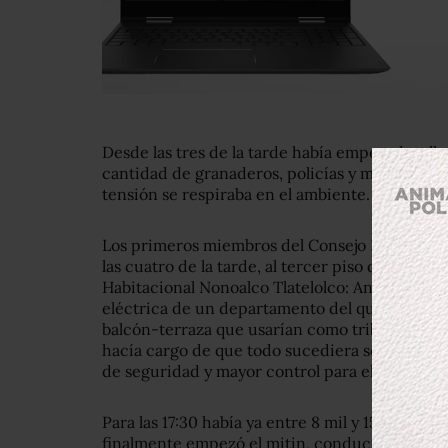
Desde las tres de la tarde había empezado a lle
cantidad de granaderos, policías y militares d
tensión se respiraba en el ambiente.
Los primeros miembros del Consejo Nacional d
las cuatro de la tarde, al tercer piso del edifi
Habitacional Nonoalco Tlatelolco: Anselmo Mu
eléctrica de un departamento del quinto piso p
balcón-terraza que usarían como tribuna; Gilb
hacía cargo de que todo sucediera según lo ac
de seguridad y mayor control para el acceso a 
Para las 17:30 había ya entre 8 mil y 15 mil asis
finalmente empezó el mitin, conducido por
My